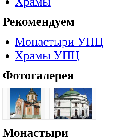
Храмы
Рекомендуем
Монастыри УПЦ
Храмы УПЦ
Фотогалерея
Монастыри