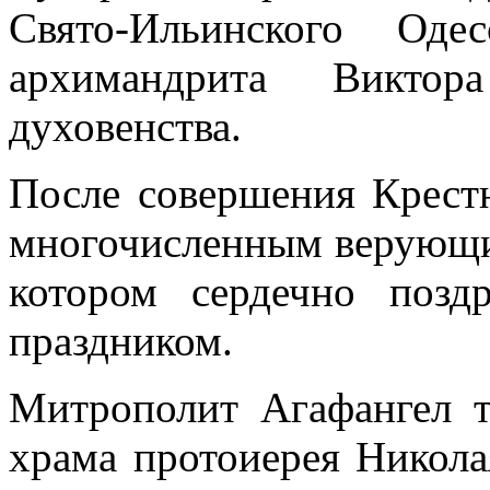
Свято-Ильинского Оде
архимандрита Виктор
духовенства.
После совершения Крестн
многочисленным верующи
котором сердечно поз
праздником.
Митрополит Агафангел т
храма протоиерея Никола