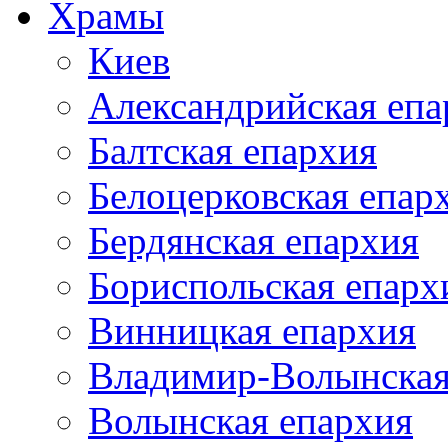
Храмы
Киев
Александрийская епа
Балтская епархия
Белоцерковская епар
Бердянская епархия
Бориспольская епарх
Винницкая епархия
Владимир-Волынская
Волынская епархия