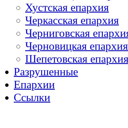
Хустская епархия
Черкасская епархия
Черниговская епархи
Черновицкая епархия
Шепетовская епархи
Разрушенные
Епархии
Ссылки