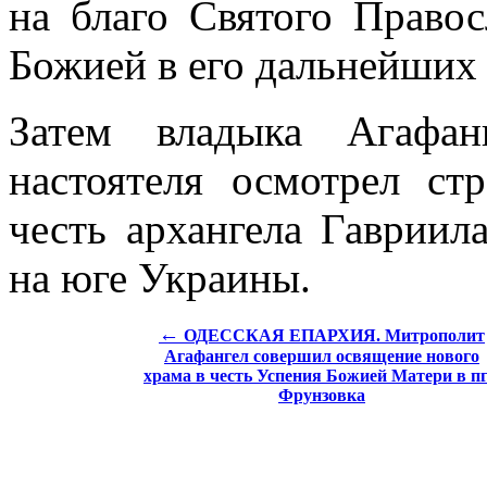
на благо Святого Право
Божией в его дальнейших 
Затем владыка Агафан
настоятеля осмотрел ст
честь архангела Гавриил
на юге Украины.
←
ОДЕССКАЯ ЕПАРХИЯ. Митрополит
Агафангел совершил освящение нового
храма в честь Успения Божией Матери в пг
Фрунзовка