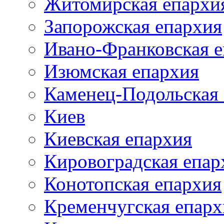
Житомирская епархи
Запорожская епархия
Ивано-Франковская 
Изюмская епархия
Каменец-Подольская
Киев
Киевская епархия
Кировоградская епар
Конотопская епархия
Кременчугская епарх