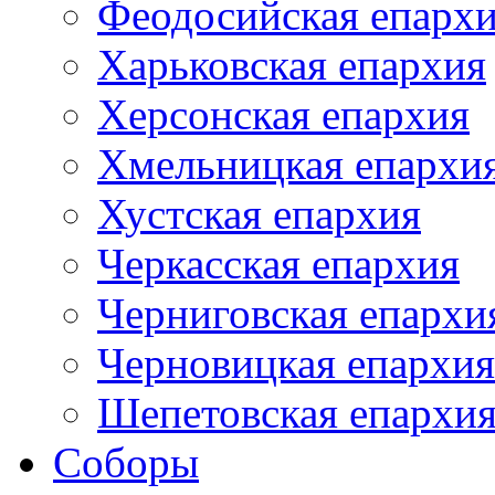
Феодосийская епарх
Харьковская епархия
Херсонская епархия
Хмельницкая епархи
Хустская епархия
Черкасская епархия
Черниговская епархи
Черновицкая епархия
Шепетовская епархи
Соборы