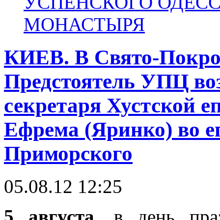
УСПЕНСКОГО ОДЕС
МОНАСТЫРЯ
КИЕВ. В Свято-Покро
Предстоятель УПЦ во
секретаря Хустской е
Ефрема (Яринко) во е
Приморского
05.08.12 12:25
5 августа
, в день пра