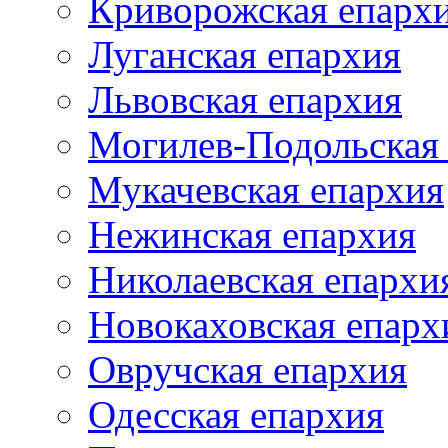
Криворожская епарх
Луганская епархия
Львовская епархия
Могилев-Подольская
Мукачевская епархия
Нежинская епархия
Николаевская епархи
Новокаховская епарх
Овручская епархия
Одесская епархия