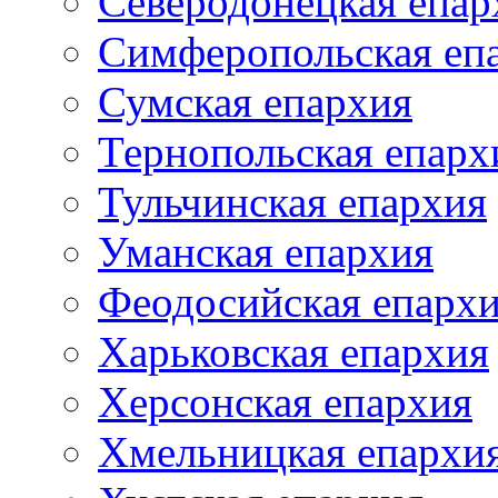
Северодонецкая епар
Симферопольская еп
Сумская епархия
Тернопольская епарх
Тульчинская епархия
Уманская епархия
Феодосийская епарх
Харьковская епархия
Херсонская епархия
Хмельницкая епархи