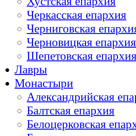
Хустская епархия
Черкасская епархия
Черниговская епархи
Черновицкая епархия
Шепетовская епархи
Лавры
Монастыри
Александрийская епа
Балтская епархия
Белоцерковская епар