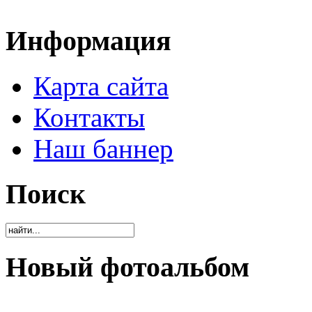
Информация
Карта сайта
Контакты
Наш баннер
Поиск
Новый фотоальбом