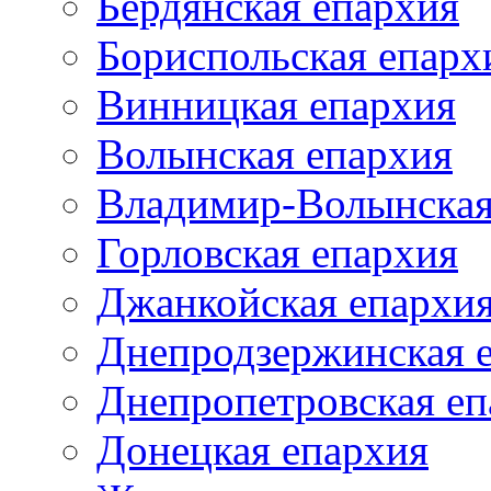
Бердянская епархия
Бориспольская епарх
Винницкая епархия
Волынская епархия
Владимир-Волынская
Горловская епархия
Джанкойская епархи
Днепродзержинская 
Днепропетровская еп
Донецкая епархия