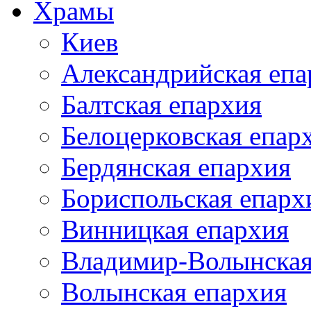
Храмы
Киев
Александрийская епа
Балтская епархия
Белоцерковская епар
Бердянская епархия
Бориспольская епарх
Винницкая епархия
Владимир-Волынская
Волынская епархия