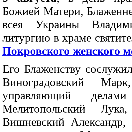
Божией Матери, Блаженн
всея Украины Владим
литургию в храме святит
Покровского женского м
Его Блаженству сослужил
Виноградовский Марк
управляющий дела
Мелитопольский Лука,
Вишневский Александр, 