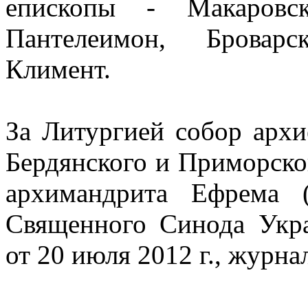
епископы - Макаровск
Пантелеимон, Бровар
Климент.
За Литургией собор архи
Бердянского и Приморско
архимандрита Ефрема 
Священного Синода Укр
от 20 июля 2012 г., журна