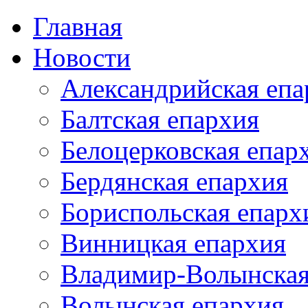
Главная
Новости
Александрийская епа
Балтская епархия
Белоцерковская епар
Бердянская епархия
Бориспольская епарх
Винницкая епархия
Владимир-Волынская
Волынская епархия