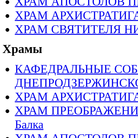
ХРАМ АПОСТОЛОВ П
ХРАМ АРХИСТРАТИГ
ХРАМ СВЯТИТЕЛЯ Н
Храмы
КАФЕДРАЛЬНЫЕ СО
ДНЕПРОДЗЕРЖИНСК
ХРАМ АРХИСТРАТИГ
ХРАМ ПРЕОБРАЖЕНИЯ 
Балка