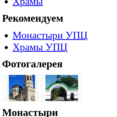
Храмы
Рекомендуем
Монастыри УПЦ
Храмы УПЦ
Фотогалерея
Монастыри