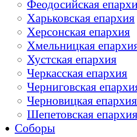
Феодосийская епарх
Харьковская епархия
Херсонская епархия
Хмельницкая епархи
Хустская епархия
Черкасская епархия
Черниговская епархи
Черновицкая епархия
Шепетовская епархи
Соборы