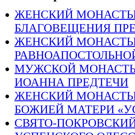
ЖЕНСКИЙ МОНАСТЫР
БЛАГОВЕЩЕНИЯ ПР
ЖЕНСКИЙ МОНАСТЫР
РАВНОАПОСТОЛЬНОЙ
МУЖСКОЙ МОНАСТЫР
ИОАННА ПРЕДТЕЧИ
ЖЕНСКИЙ МОНАСТЫР
БОЖИЕЙ МАТЕРИ «
СВЯТО-ПОКРОВСКИЙ