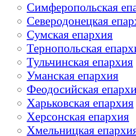
Симферопольская еп
Северодонецкая епар
Сумская епархия
Тернопольская епарх
Тульчинская епархия
Уманская епархия
Феодосийская епарх
Харьковская епархия
Херсонская епархия
Хмельницкая епархи