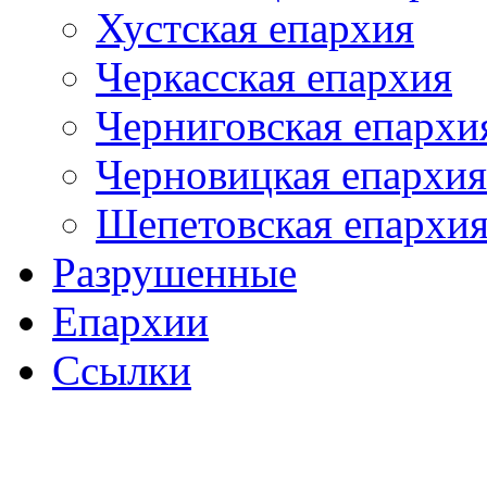
Хустская епархия
Черкасская епархия
Черниговская епархи
Черновицкая епархия
Шепетовская епархи
Разрушенные
Епархии
Ссылки