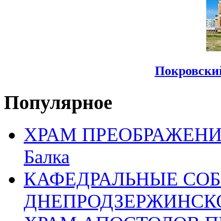
Покровски
Популярное
ХРАМ ПРЕОБРАЖЕНИЯ 
Балка
КАФЕДРАЛЬНЫЕ СО
ДНЕПРОДЗЕРЖИНСК