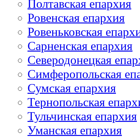
Полтавская епархия
Ровенская епархия
Ровеньковская епарх
Сарненская епархия
Северодонецкая епар
Симферопольская еп
Сумская епархия
Тернопольская епарх
Тульчинская епархия
Уманская епархия