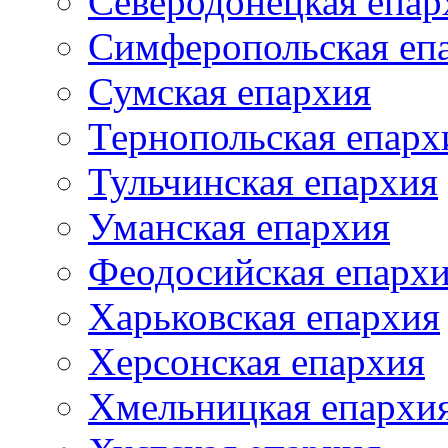
Северодонецкая епар
Симферопольская еп
Сумская епархия
Тернопольская епарх
Тульчинская епархия
Уманская епархия
Феодосийская епарх
Харьковская епархия
Херсонская епархия
Хмельницкая епархи