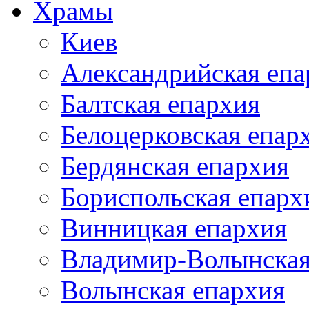
Храмы
Киев
Александрийская епа
Балтская епархия
Белоцерковская епар
Бердянская епархия
Бориспольская епарх
Винницкая епархия
Владимир-Волынская
Волынская епархия