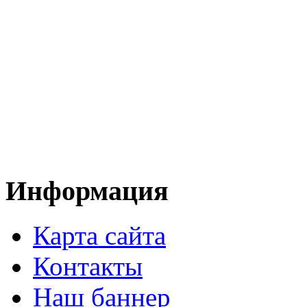
Информация
Карта сайта
Контакты
Наш баннер