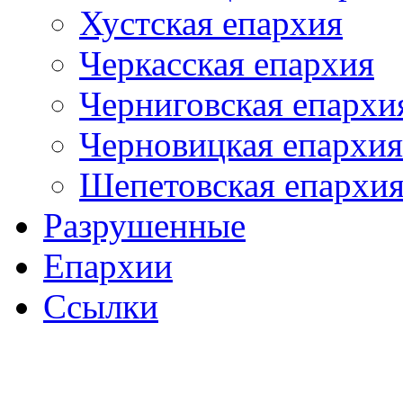
Хустская епархия
Черкасская епархия
Черниговская епархи
Черновицкая епархия
Шепетовская епархи
Разрушенные
Епархии
Ссылки