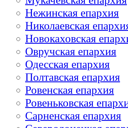
Нежинская епархия
Николаевская епархи
Новокаховская епарх
Овручская епархия
Одесская епархия
Полтавская епархия
Ровенская епархия
Ровеньковская епарх
Сарненская епархия