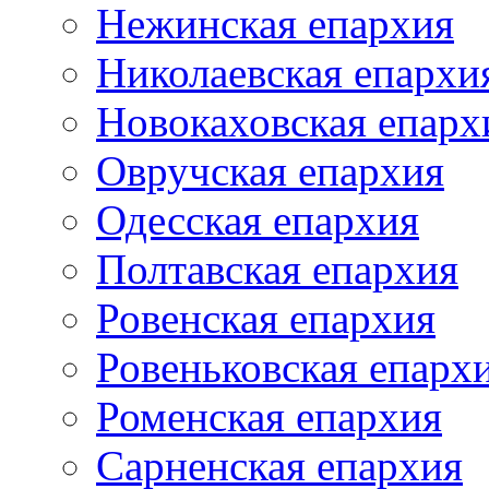
Нежинская епархия
Николаевская епархи
Новокаховская епарх
Овручская епархия
Одесская епархия
Полтавская епархия
Ровенская епархия
Ровеньковская епарх
Роменская епархия
Сарненская епархия