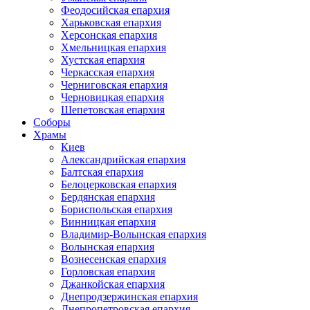
Феодосийская епархия
Харьковская епархия
Херсонская епархия
Хмельницкая епархия
Хустская епархия
Черкасская епархия
Черниговская епархия
Черновицкая епархия
Шепетовская епархия
Соборы
Храмы
Киев
Александрийская епархия
Балтская епархия
Белоцерковская епархия
Бердянская епархия
Бориспольская епархия
Винницкая епархия
Владимир-Волынская епархия
Волынская епархия
Вознесенская епархия
Горловская епархия
Джанкойская епархия
Днепродзержинская епархия
Днепропетровская епархия