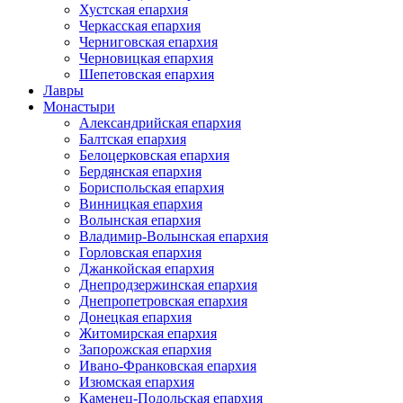
Хустская епархия
Черкасская епархия
Черниговская епархия
Черновицкая епархия
Шепетовская епархия
Лавры
Монастыри
Александрийская епархия
Балтская епархия
Белоцерковская епархия
Бердянская епархия
Бориспольская епархия
Винницкая епархия
Волынская епархия
Владимир-Волынская епархия
Горловская епархия
Джанкойская епархия
Днепродзержинская епархия
Днепропетровская епархия
Донецкая епархия
Житомирская епархия
Запорожская епархия
Ивано-Франковская епархия
Изюмская епархия
Каменец-Подольская епархия