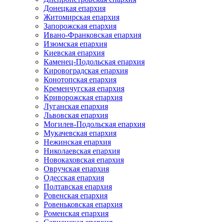
Донецкая епархия
Житомирская епархия
Запорожская епархия
Ивано-Франковская епархия
Изюмская епархия
Киевская епархия
Каменец-Подольская епархия
Кировоградская епархия
Конотопская епархия
Кременчугская епархия
Криворожская епархия
Луганская епархия
Львовская епархия
Могилев-Подольская епархия
Мукачевская епархия
Нежинская епархия
Николаевская епархия
Новокаховская епархия
Овручская епархия
Одесская епархия
Полтавская епархия
Ровенская епархия
Ровеньковская епархия
Роменская епархия