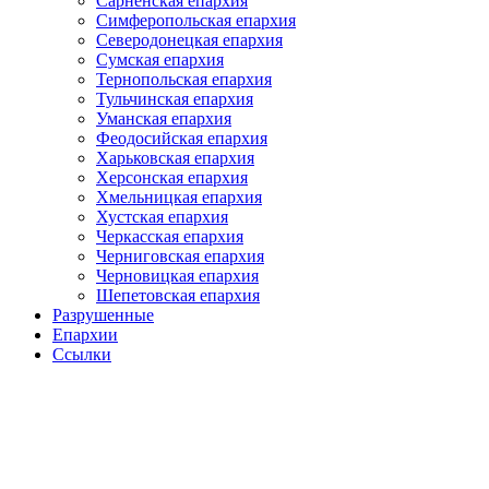
Сарненская епархия
Симферопольская епархия
Северодонецкая епархия
Сумская епархия
Тернопольская епархия
Тульчинская епархия
Уманская епархия
Феодосийская епархия
Харьковская епархия
Херсонская епархия
Хмельницкая епархия
Хустская епархия
Черкасская епархия
Черниговская епархия
Черновицкая епархия
Шепетовская епархия
Разрушенные
Епархии
Ссылки