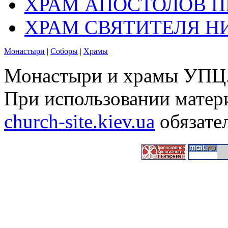
ХРАМ АПОСТОЛОВ П
ХРАМ СВЯТИТЕЛЯ Н
Монастыри
|
Соборы
|
Храмы
Монастыри и храмы УПЦ.
При использовании матери
church-site.kiev.ua
обязате