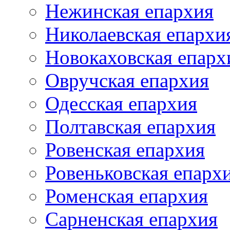
Нежинская епархия
Николаевская епархи
Новокаховская епарх
Овручская епархия
Одесская епархия
Полтавская епархия
Ровенская епархия
Ровеньковская епарх
Роменская епархия
Сарненская епархия