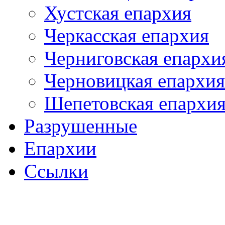
Хустская епархия
Черкасская епархия
Черниговская епархи
Черновицкая епархия
Шепетовская епархи
Разрушенные
Епархии
Ссылки