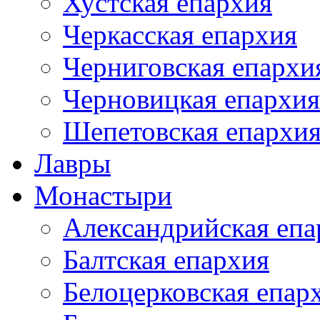
Хустская епархия
Черкасская епархия
Черниговская епархи
Черновицкая епархия
Шепетовская епархи
Лавры
Монастыри
Александрийская епа
Балтская епархия
Белоцерковская епар