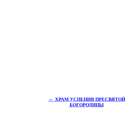
←
ХРАМ УСПЕНИЯ ПРЕСВЯТОЙ
БОГОРОДИЦЫ