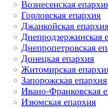
Вознесенская епархи
Горловская епархия
Джанкойская епархи
Днепродзержинская 
Днепропетровская еп
Донецкая епархия
Житомирская епархи
Запорожская епархия
Ивано-Франковская 
Изюмская епархия