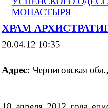
УСПЕНСКОГО ОДЕС
МОНАСТЫРЯ
ХРАМ АРХИСТРАТИ
20.04.12 10:35
Адрес:
Черниговская обл.,
18 апреля 2012 года еп