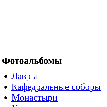
Фотоальбомы
Лавры
Кафедральные соборы
Монастыри