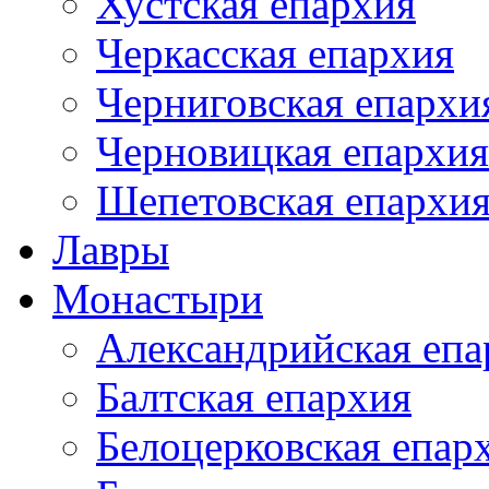
Хустская епархия
Черкасская епархия
Черниговская епархи
Черновицкая епархия
Шепетовская епархи
Лавры
Монастыри
Александрийская епа
Балтская епархия
Белоцерковская епар