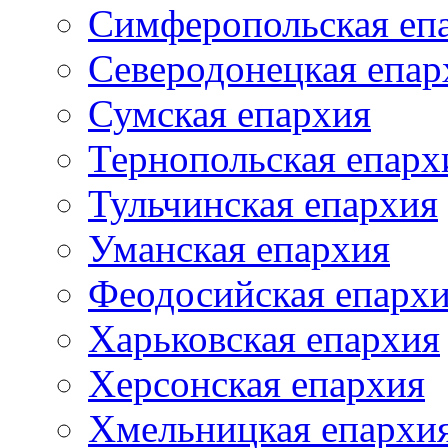
Симферопольская еп
Северодонецкая епар
Сумская епархия
Тернопольская епарх
Тульчинская епархия
Уманская епархия
Феодосийская епарх
Харьковская епархия
Херсонская епархия
Хмельницкая епархи