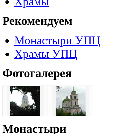
Храмы
Рекомендуем
Монастыри УПЦ
Храмы УПЦ
Фотогалерея
Монастыри