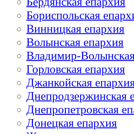
Бердянская епархия
Бориспольская епарх
Винницкая епархия
Волынская епархия
Владимир-Волынская
Горловская епархия
Джанкойская епархи
Днепродзержинская 
Днепропетровская еп
Донецкая епархия