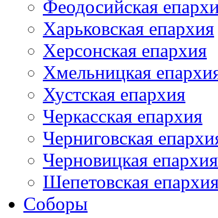
Феодосийская епарх
Харьковская епархия
Херсонская епархия
Хмельницкая епархи
Хустская епархия
Черкасская епархия
Черниговская епархи
Черновицкая епархия
Шепетовская епархи
Соборы