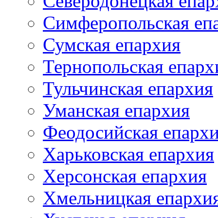
Северодонецкая епар
Симферопольская еп
Сумская епархия
Тернопольская епарх
Тульчинская епархия
Уманская епархия
Феодосийская епарх
Харьковская епархия
Херсонская епархия
Хмельницкая епархи