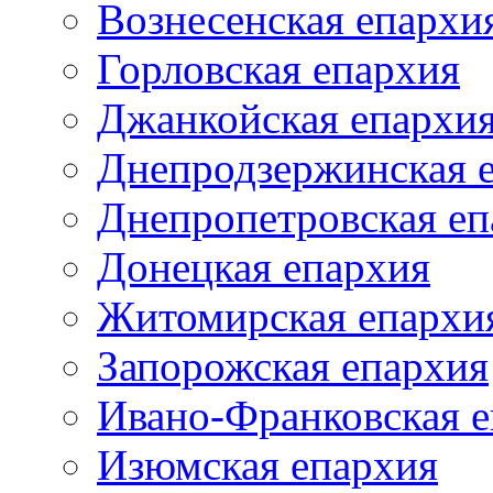
Вознесенская епархи
Горловская епархия
Джанкойская епархи
Днепродзержинская 
Днепропетровская еп
Донецкая епархия
Житомирская епархи
Запорожская епархия
Ивано-Франковская 
Изюмская епархия