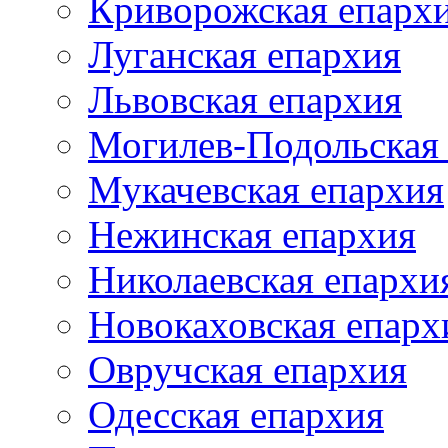
Криворожская епарх
Луганская епархия
Львовская епархия
Могилев-Подольская
Мукачевская епархия
Нежинская епархия
Николаевская епархи
Новокаховская епарх
Овручская епархия
Одесская епархия