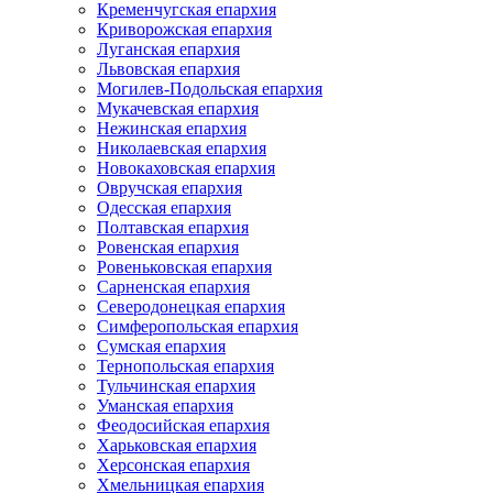
Кременчугская епархия
Криворожская епархия
Луганская епархия
Львовская епархия
Могилев-Подольская епархия
Мукачевская епархия
Нежинская епархия
Николаевская епархия
Новокаховская епархия
Овручская епархия
Одесская епархия
Полтавская епархия
Ровенская епархия
Ровеньковская епархия
Сарненская епархия
Северодонецкая епархия
Симферопольская епархия
Сумская епархия
Тернопольская епархия
Тульчинская епархия
Уманская епархия
Феодосийская епархия
Харьковская епархия
Херсонская епархия
Хмельницкая епархия