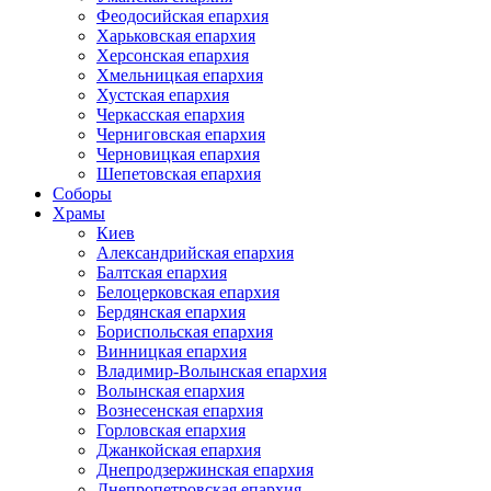
Феодосийская епархия
Харьковская епархия
Херсонская епархия
Хмельницкая епархия
Хустская епархия
Черкасская епархия
Черниговская епархия
Черновицкая епархия
Шепетовская епархия
Соборы
Храмы
Киев
Александрийская епархия
Балтская епархия
Белоцерковская епархия
Бердянская епархия
Бориспольская епархия
Винницкая епархия
Владимир-Волынская епархия
Волынская епархия
Вознесенская епархия
Горловская епархия
Джанкойская епархия
Днепродзержинская епархия
Днепропетровская епархия