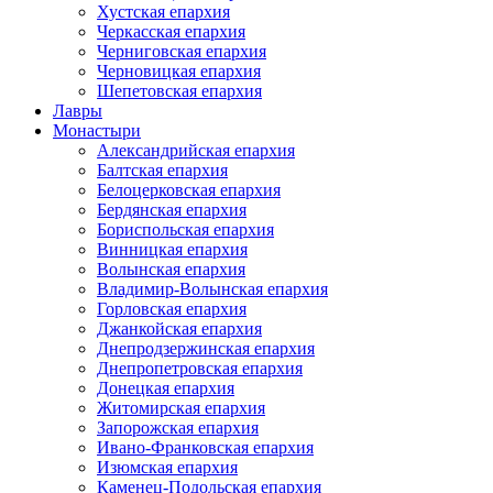
Хустская епархия
Черкасская епархия
Черниговская епархия
Черновицкая епархия
Шепетовская епархия
Лавры
Монастыри
Александрийская епархия
Балтская епархия
Белоцерковская епархия
Бердянская епархия
Бориспольская епархия
Винницкая епархия
Волынская епархия
Владимир-Волынская епархия
Горловская епархия
Джанкойская епархия
Днепродзержинская епархия
Днепропетровская епархия
Донецкая епархия
Житомирская епархия
Запорожская епархия
Ивано-Франковская епархия
Изюмская епархия
Каменец-Подольская епархия