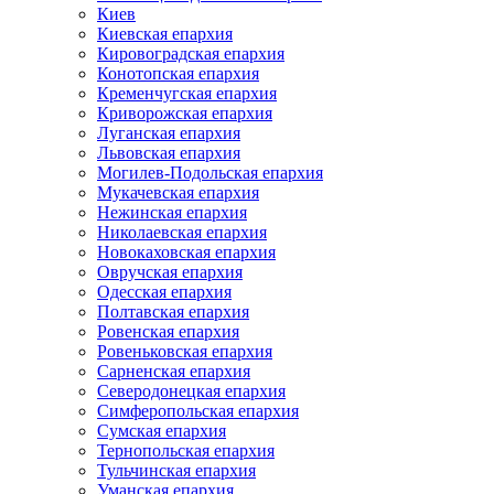
Киев
Киевская епархия
Кировоградская епархия
Конотопская епархия
Кременчугская епархия
Криворожская епархия
Луганская епархия
Львовская епархия
Могилев-Подольская епархия
Мукачевская епархия
Нежинская епархия
Николаевская епархия
Новокаховская епархия
Овручская епархия
Одесская епархия
Полтавская епархия
Ровенская епархия
Ровеньковская епархия
Сарненская епархия
Северодонецкая епархия
Симферопольская епархия
Сумская епархия
Тернопольская епархия
Тульчинская епархия
Уманская епархия