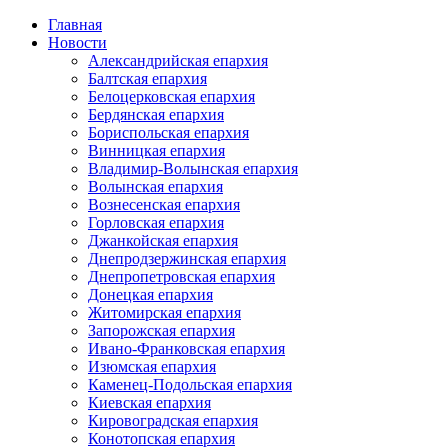
Главная
Новости
Александрийская епархия
Балтская епархия
Белоцерковская епархия
Бердянская епархия
Бориспольская епархия
Винницкая епархия
Владимир-Волынская епархия
Волынская епархия
Вознесенская епархия
Горловская епархия
Джанкойская епархия
Днепродзержинская епархия
Днепропетровская епархия
Донецкая епархия
Житомирская епархия
Запорожская епархия
Ивано-Франковская епархия
Изюмская епархия
Каменец-Подольская епархия
Киевская епархия
Кировоградская епархия
Конотопская епархия