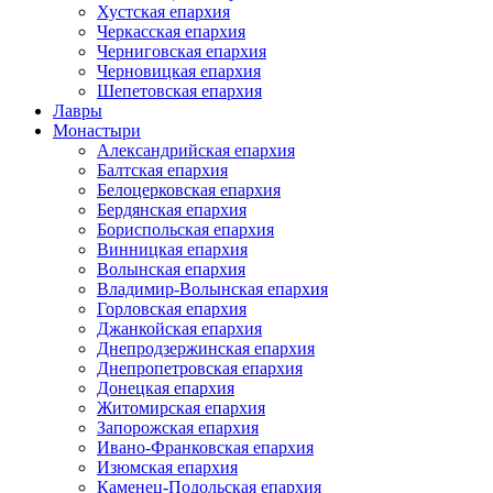
Хустская епархия
Черкасская епархия
Черниговская епархия
Черновицкая епархия
Шепетовская епархия
Лавры
Монастыри
Александрийская епархия
Балтская епархия
Белоцерковская епархия
Бердянская епархия
Бориспольская епархия
Винницкая епархия
Волынская епархия
Владимир-Волынская епархия
Горловская епархия
Джанкойская епархия
Днепродзержинская епархия
Днепропетровская епархия
Донецкая епархия
Житомирская епархия
Запорожская епархия
Ивано-Франковская епархия
Изюмская епархия
Каменец-Подольская епархия