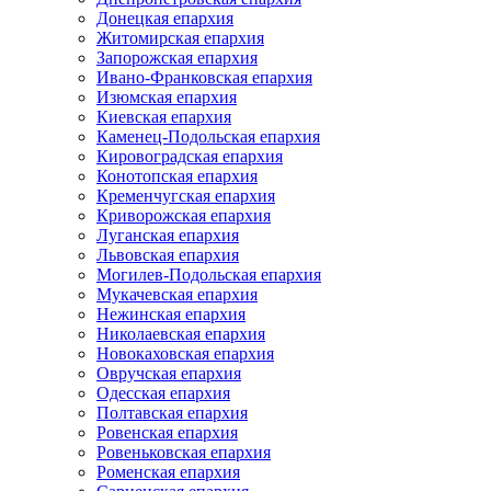
Донецкая епархия
Житомирская епархия
Запорожская епархия
Ивано-Франковская епархия
Изюмская епархия
Киевская епархия
Каменец-Подольская епархия
Кировоградская епархия
Конотопская епархия
Кременчугская епархия
Криворожская епархия
Луганская епархия
Львовская епархия
Могилев-Подольская епархия
Мукачевская епархия
Нежинская епархия
Николаевская епархия
Новокаховская епархия
Овручская епархия
Одесская епархия
Полтавская епархия
Ровенская епархия
Ровеньковская епархия
Роменская епархия