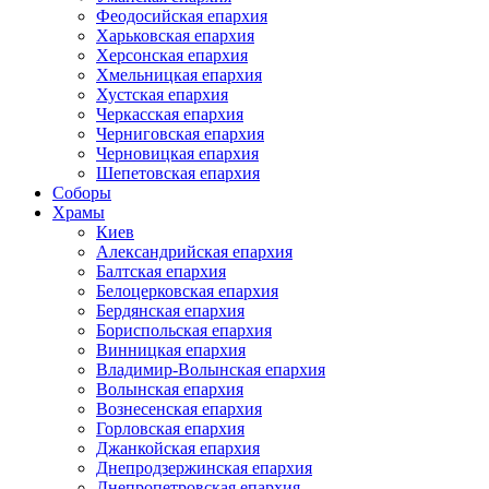
Феодосийская епархия
Харьковская епархия
Херсонская епархия
Хмельницкая епархия
Хустская епархия
Черкасская епархия
Черниговская епархия
Черновицкая епархия
Шепетовская епархия
Соборы
Храмы
Киев
Александрийская епархия
Балтская епархия
Белоцерковская епархия
Бердянская епархия
Бориспольская епархия
Винницкая епархия
Владимир-Волынская епархия
Волынская епархия
Вознесенская епархия
Горловская епархия
Джанкойская епархия
Днепродзержинская епархия
Днепропетровская епархия