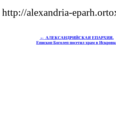
http://alexandria-eparh.orto
←
АЛЕКСАНДРИЙСКАЯ ЕПАРХИЯ.
Епископ Боголеп посетил храм в Искровк