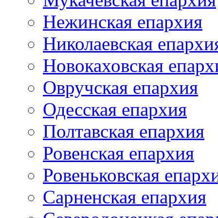
Нежинская епархия
Николаевская епархи
Новокаховская епарх
Овручская епархия
Одесская епархия
Полтавская епархия
Ровенская епархия
Ровеньковская епарх
Сарненская епархия