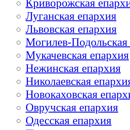
Криворожская епарх
Луганская епархия
Львовская епархия
Могилев-Подольская
Мукачевская епархия
Нежинская епархия
Николаевская епархи
Новокаховская епарх
Овручская епархия
Одесская епархия