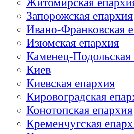
Житомирская епархи
Запорожская епархия
Ивано-Франковская 
Изюмская епархия
Каменец-Подольская
Киев
Киевская епархия
Кировоградская епар
Конотопская епархия
Кременчугская епарх