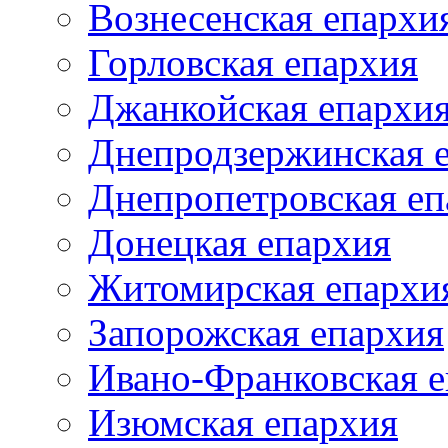
Вознесенская епархи
Горловская епархия
Джанкойская епархи
Днепродзержинская 
Днепропетровская еп
Донецкая епархия
Житомирская епархи
Запорожская епархия
Ивано-Франковская 
Изюмская епархия