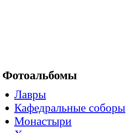
Фотоальбомы
Лавры
Кафедральные соборы
Монастыри