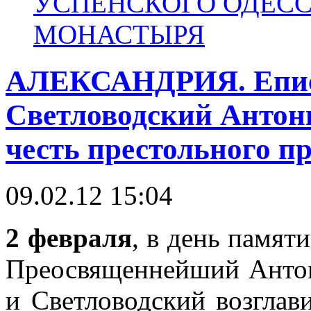
УСПЕНСКОГО ОДЕС
МОНАСТЫРЯ
АЛЕКСАНДРИЯ. Еписк
Светловодский Антони
честь престольного п
09.02.12 15:04
2 февраля
, в день памят
Преосвященнейший Антон
и Светловодский возгла