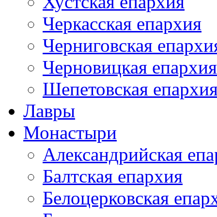
Хустская епархия
Черкасская епархия
Черниговская епархи
Черновицкая епархия
Шепетовская епархи
Лавры
Монастыри
Александрийская епа
Балтская епархия
Белоцерковская епар