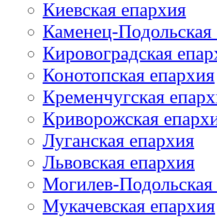
Киевская епархия
Каменец-Подольская
Кировоградская епар
Конотопская епархия
Кременчугская епарх
Криворожская епарх
Луганская епархия
Львовская епархия
Могилев-Подольская
Мукачевская епархия