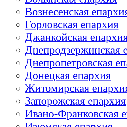
Вознесенская епархи
Горловская епархия
Джанкойская епархи
Днепродзержинская 
Днепропетровская еп
Донецкая епархия
Житомирская епархи
Запорожская епархия
Ивано-Франковская 
Изюмская епархия