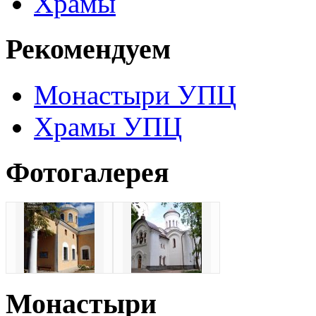
Храмы
Рекомендуем
Монастыри УПЦ
Храмы УПЦ
Фотогалерея
Монастыри