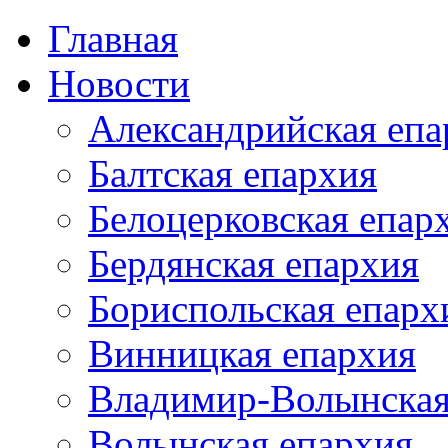
Главная
Новости
Александрийская епа
Балтская епархия
Белоцерковская епар
Бердянская епархия
Бориспольская епарх
Винницкая епархия
Владимир-Волынская
Волынская епархия