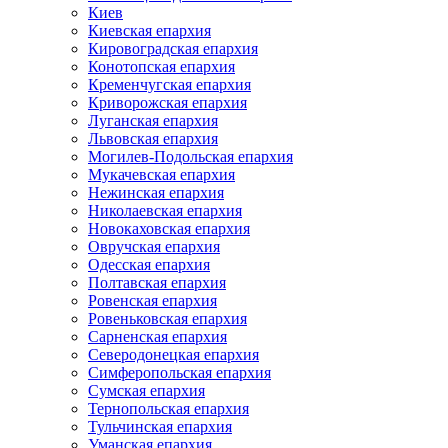
Киев
Киевская епархия
Кировоградская епархия
Конотопская епархия
Кременчугская епархия
Криворожская епархия
Луганская епархия
Львовская епархия
Могилев-Подольская епархия
Мукачевская епархия
Нежинская епархия
Николаевская епархия
Новокаховская епархия
Овручская епархия
Одесская епархия
Полтавская епархия
Ровенская епархия
Ровеньковская епархия
Сарненская епархия
Северодонецкая епархия
Симферопольская епархия
Сумская епархия
Тернопольская епархия
Тульчинская епархия
Уманская епархия