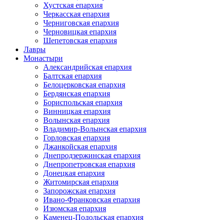
Хустская епархия
Черкасская епархия
Черниговская епархия
Черновицкая епархия
Шепетовская епархия
Лавры
Монастыри
Александрийская епархия
Балтская епархия
Белоцерковская епархия
Бердянская епархия
Бориспольская епархия
Винницкая епархия
Волынская епархия
Владимир-Волынская епархия
Горловская епархия
Джанкойская епархия
Днепродзержинская епархия
Днепропетровская епархия
Донецкая епархия
Житомирская епархия
Запорожская епархия
Ивано-Франковская епархия
Изюмская епархия
Каменец-Подольская епархия