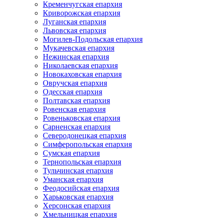
Кременчугская епархия
Криворожская епархия
Луганская епархия
Львовская епархия
Могилев-Подольская епархия
Мукачевская епархия
Нежинская епархия
Николаевская епархия
Новокаховская епархия
Овручская епархия
Одесская епархия
Полтавская епархия
Ровенская епархия
Ровеньковская епархия
Сарненская епархия
Северодонецкая епархия
Симферопольская епархия
Сумская епархия
Тернопольская епархия
Тульчинская епархия
Уманская епархия
Феодосийская епархия
Харьковская епархия
Херсонская епархия
Хмельницкая епархия