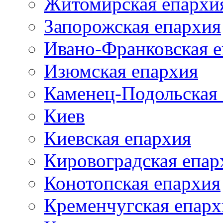
Житомирская епархи
Запорожская епархия
Ивано-Франковская 
Изюмская епархия
Каменец-Подольская
Киев
Киевская епархия
Кировоградская епар
Конотопская епархия
Кременчугская епарх