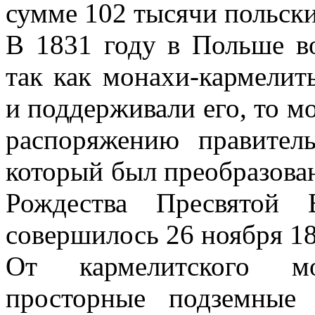
сумме 102 тысячи польски
В 1831 году в Польше во
так как монахи-кармелит
и поддерживали его, то м
распоряжению правитель
который был преобразован
Рождества Пресвятой 
совершилось 26 ноября 18
От кармелитского мо
просторные подземные