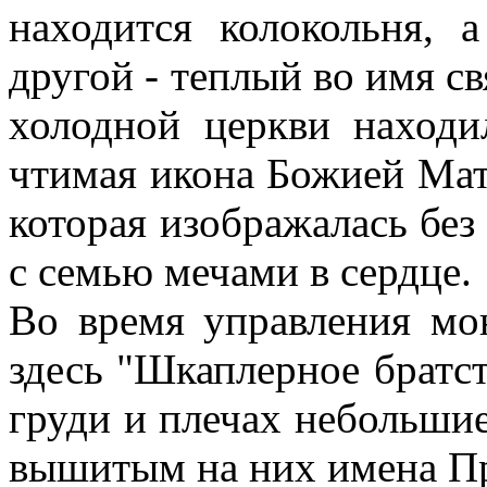
находится колокольня, 
другой - теплый во имя с
холодной церкви находи
чтимая икона Божией Мат
которая изображалась бе
с семью мечами в сердце.
Во время управления мо
здесь "Шкаплерное братст
груди и плечах небольшие
вышитым на них имена П