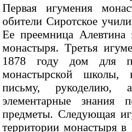
Первая игумения мона
обители Сиротское учили
Ее преемница Алевтина 
монастыря. Третья игум
1878 году дом для п
монастырской школы, 
письму, рукоделию, 
элементарные знания 
предметы. Следующая иг
территории монастыря в 