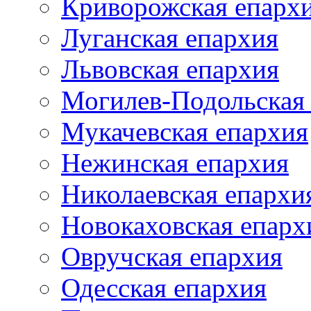
Криворожская епарх
Луганская епархия
Львовская епархия
Могилев-Подольская
Мукачевская епархия
Нежинская епархия
Николаевская епархи
Новокаховская епарх
Овручская епархия
Одесская епархия