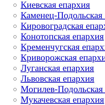
Киевская епархия
Каменец-Подольская
Кировоградская епар
Конотопская епархия
Кременчугская епарх
Криворожская епарх
Луганская епархия
Львовская епархия
Могилев-Подольская
Мукачевская епархия