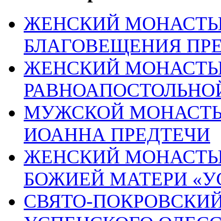
ЖЕНСКИЙ МОНАСТЫР
БЛАГОВЕЩЕНИЯ ПР
ЖЕНСКИЙ МОНАСТЫР
РАВНОАПОСТОЛЬНОЙ
МУЖСКОЙ МОНАСТЫР
ИОАННА ПРЕДТЕЧИ
ЖЕНСКИЙ МОНАСТЫР
БОЖИЕЙ МАТЕРИ «
СВЯТО-ПОКРОВСКИЙ