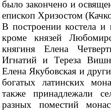
было закончено и освяще
епископ Хризостом (Качко
В построении костела и
кроме князей Любомир
княгиня Елена Четверт
Игнатий и Тереза Вишн
Елена Якубовская и други
богатых латинских мон
также принадлежали с
разных поместий мона