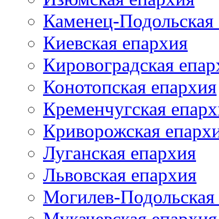
Каменец-Подольская
Киевская епархия
Кировоградская епар
Конотопская епархия
Кременчугская епарх
Криворожская епарх
Луганская епархия
Львовская епархия
Могилев-Подольская
Мукачевская епархия