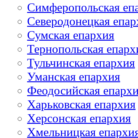
Симферопольская еп
Северодонецкая епар
Сумская епархия
Тернопольская епарх
Тульчинская епархия
Уманская епархия
Феодосийская епарх
Харьковская епархия
Херсонская епархия
Хмельницкая епархи