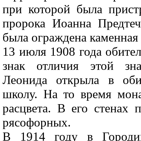
при которой была прист
пророка Иоанна Предтеч
была ограждена каменная 
13 июля 1908 года обител
знак отличия этой зн
Леонида открыла в об
школу. На то время мон
расцвета. В его стенах
рясофорных.
В 1914 году в Городи