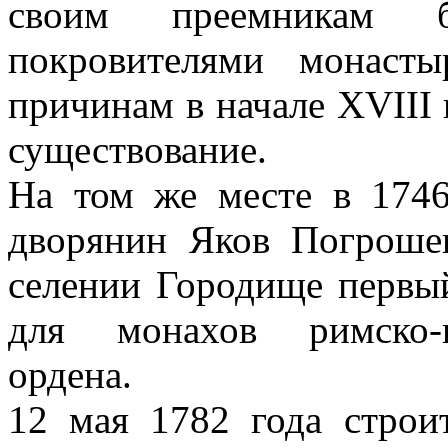
своим преемникам 
покровителями монаст
причинам в начале ХVIII 
существование.
На том же месте в 174
дворянин Яков Погрошев
селении Городище первы
для монахов римско-к
ордена.
12 мая 1782 года строи