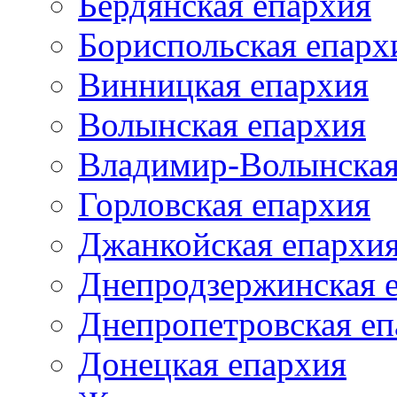
Бердянская епархия
Бориспольская епарх
Винницкая епархия
Волынская епархия
Владимир-Волынская
Горловская епархия
Джанкойская епархи
Днепродзержинская 
Днепропетровская еп
Донецкая епархия