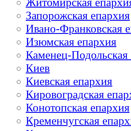
Житомирская епархи
Запорожская епархия
Ивано-Франковская 
Изюмская епархия
Каменец-Подольская
Киев
Киевская епархия
Кировоградская епар
Конотопская епархия
Кременчугская епарх