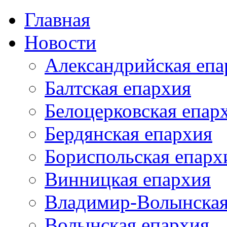
Главная
Новости
Александрийская епа
Балтская епархия
Белоцерковская епар
Бердянская епархия
Бориспольская епарх
Винницкая епархия
Владимир-Волынская
Волынская епархия