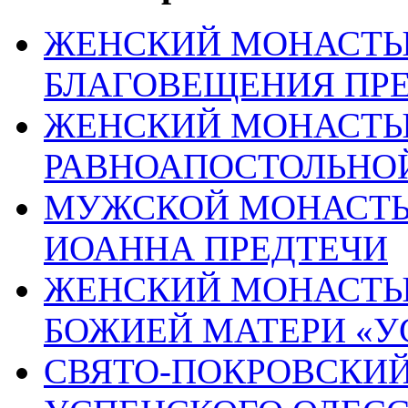
ЖЕНСКИЙ МОНАСТЫР
БЛАГОВЕЩЕНИЯ ПР
ЖЕНСКИЙ МОНАСТЫР
РАВНОАПОСТОЛЬНОЙ
МУЖСКОЙ МОНАСТЫР
ИОАННА ПРЕДТЕЧИ
ЖЕНСКИЙ МОНАСТЫР
БОЖИЕЙ МАТЕРИ «
СВЯТО-ПОКРОВСКИЙ