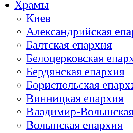
Храмы
Киев
Александрийская епа
Балтская епархия
Белоцерковская епар
Бердянская епархия
Бориспольская епарх
Винницкая епархия
Владимир-Волынская
Волынская епархия