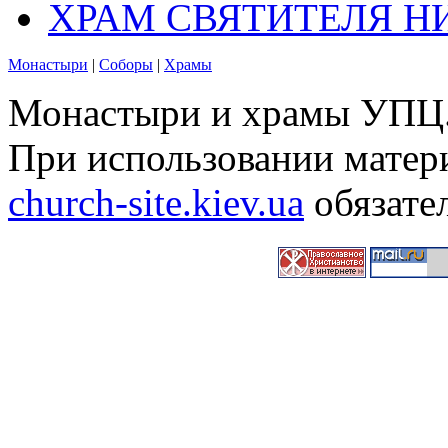
ХРАМ СВЯТИТЕЛЯ Н
Монастыри
|
Соборы
|
Храмы
Монастыри и храмы УПЦ.
При использовании матери
church-site.kiev.ua
обязате