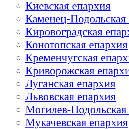
Киевская епархия
Каменец-Подольская
Кировоградская епар
Конотопская епархия
Кременчугская епарх
Криворожская епарх
Луганская епархия
Львовская епархия
Могилев-Подольская
Мукачевская епархия