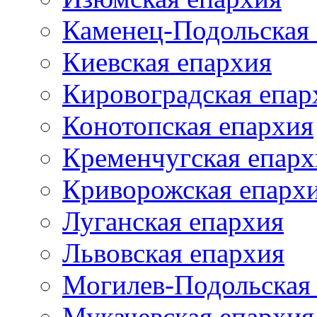
Каменец-Подольская
Киевская епархия
Кировоградская епар
Конотопская епархия
Кременчугская епарх
Криворожская епарх
Луганская епархия
Львовская епархия
Могилев-Подольская
Мукачевская епархия