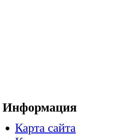
Информация
Карта сайта