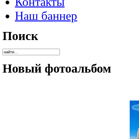
Контакты
Наш баннер
Поиск
Новый фотоальбом