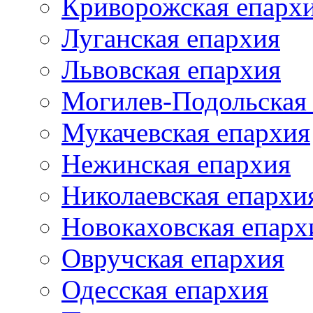
Криворожская епарх
Луганская епархия
Львовская епархия
Могилев-Подольская
Мукачевская епархия
Нежинская епархия
Николаевская епархи
Новокаховская епарх
Овручская епархия
Одесская епархия