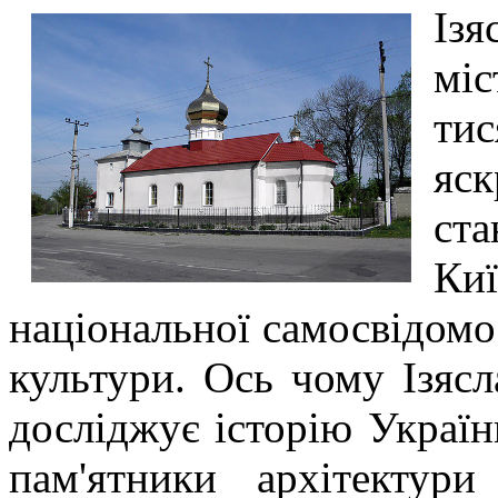
Із
мі
ти
яск
ст
Ки
національної самосвідомос
культури. Ось чому Ізясл
досліджує історію України
пам'ятники архітектур