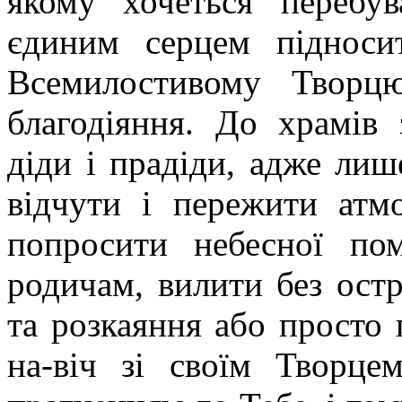
якому хочеться перебу
єдиним серцем піднос
Всемилостивому Творц
благодіяння. До храмів
діди і прадіди, адже лиш
відчути і пережити атм
попросити небесної по
родичам, вилити без ост
та розкаяння або просто 
на-віч зі своїм Творце