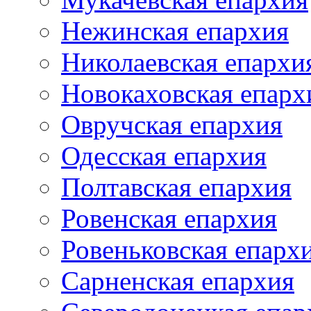
Нежинская епархия
Николаевская епархи
Новокаховская епарх
Овручская епархия
Одесская епархия
Полтавская епархия
Ровенская епархия
Ровеньковская епарх
Сарненская епархия