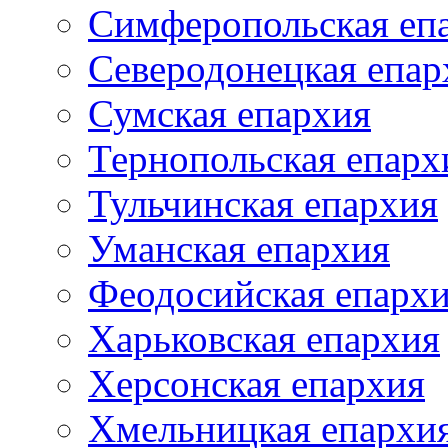
Симферопольская еп
Северодонецкая епар
Сумская епархия
Тернопольская епарх
Тульчинская епархия
Уманская епархия
Феодосийская епарх
Харьковская епархия
Херсонская епархия
Хмельницкая епархи