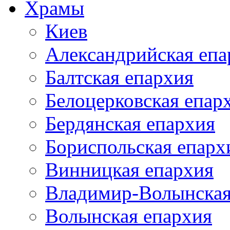
Храмы
Киев
Александрийская епа
Балтская епархия
Белоцерковская епар
Бердянская епархия
Бориспольская епарх
Винницкая епархия
Владимир-Волынская
Волынская епархия