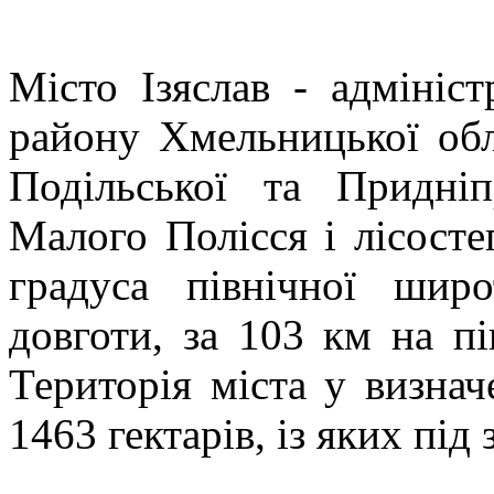
Місто Ізяслав - адмініс
району Хмельницької обл
Подільської та Придні
Малого Полісся і лісосте
градуса північної шир
довготи, за 103 км на пі
Територія міста у визна
1463 гектарів, із яких під