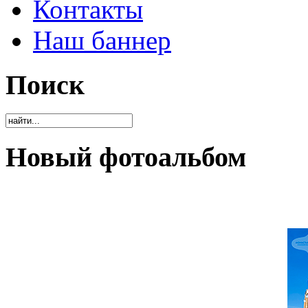
Контакты
Наш баннер
Поиск
Новый фотоальбом