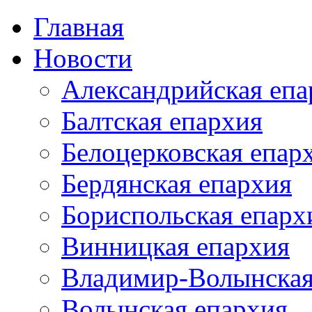
Главная
Новости
Александрийская епа
Балтская епархия
Белоцерковская епар
Бердянская епархия
Бориспольская епарх
Винницкая епархия
Владимир-Волынская
Волынская епархия