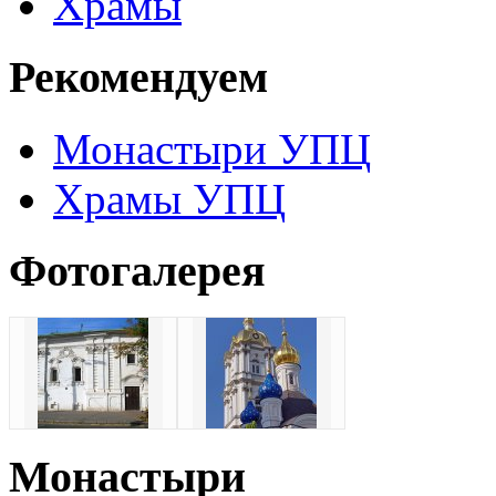
Храмы
Рекомендуем
Монастыри УПЦ
Храмы УПЦ
Фотогалерея
Монастыри