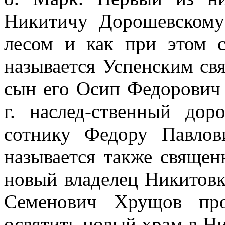
Никитичу Дорошевскому
лесом и как при этом с
называется Успенским св
сын его Осип Федорович
г. наслед-ственный дор
сотнику Федору Павлов
называется также священ
новый владелец Никитов
Семенович Хрущов про
освятить новый храм в Ни