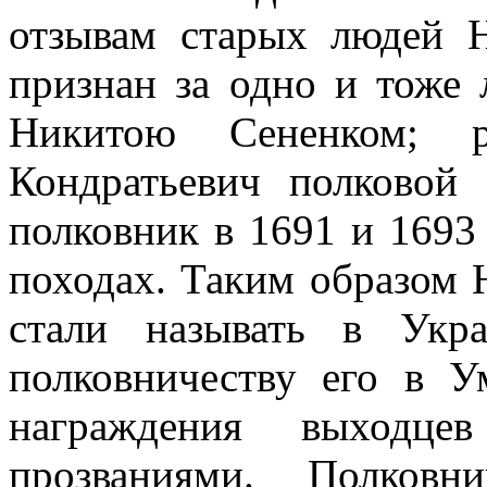
отзывам старых людей 
признан за одно и тоже
Никитою Сененком; 
Кондратьевич полковой
полковник в 1691 и 1693
походах. Таким образом 
стали называть в Укр
полковничеству его в 
награждения выходц
прозваниями. Полков