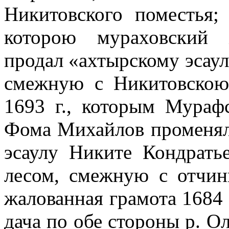
Никитовского поместья; 
которою мураховский 
продал «ахтырскому эсау
смежную с Никитовскою
1693 г., которым Мураф
Фома Михайлов променял
эсаулу Никите Кондрат
лесом, смежную с отчин
жалованная грамота 1684 
дача по обе стороны р. О