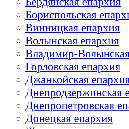
Бердянская епархия
Бориспольская епарх
Винницкая епархия
Волынская епархия
Владимир-Волынская
Горловская епархия
Джанкойская епархи
Днепродзержинская 
Днепропетровская еп
Донецкая епархия