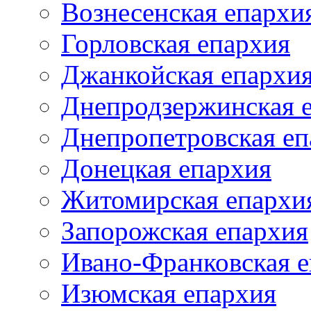
Вознесенская епархи
Горловская епархия
Джанкойская епархи
Днепродзержинская 
Днепропетровская еп
Донецкая епархия
Житомирская епархи
Запорожская епархия
Ивано-Франковская 
Изюмская епархия