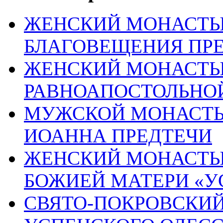
ЖЕНСКИЙ МОНАСТЫР
БЛАГОВЕЩЕНИЯ ПР
ЖЕНСКИЙ МОНАСТЫР
РАВНОАПОСТОЛЬНОЙ
МУЖСКОЙ МОНАСТЫР
ИОАННА ПРЕДТЕЧИ
ЖЕНСКИЙ МОНАСТЫР
БОЖИЕЙ МАТЕРИ «
СВЯТО-ПОКРОВСКИЙ