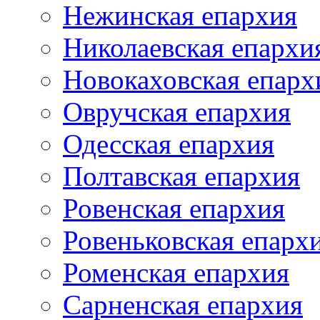
Нежинская епархия
Николаевская епархи
Новокаховская епарх
Овручская епархия
Одесская епархия
Полтавская епархия
Ровенская епархия
Ровеньковская епарх
Роменская епархия
Сарненская епархия