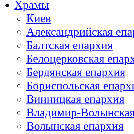
Храмы
Киев
Александрийская епа
Балтская епархия
Белоцерковская епар
Бердянская епархия
Бориспольская епарх
Винницкая епархия
Владимир-Волынская
Волынская епархия