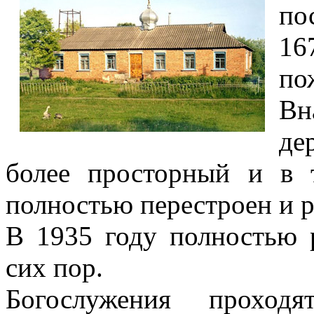
по
1
по
В
де
более просторный и в 
полностью перестроен и 
В 1935 году полностью 
сих пор.
Богослужения прохо