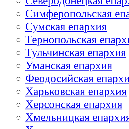
Северодонецкая епар
Симферопольская еп
Сумская епархия
Тернопольская епарх
Тульчинская епархия
Уманская епархия
Феодосийская епарх
Харьковская епархия
Херсонская епархия
Хмельницкая епархи