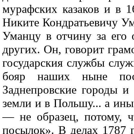
мурафских казаков и в 1
Никите Кондратьевичу Ум
Уманцу в отчину за его
других. Он, говорит грам
государския службы служ
бояр наших ныне пос
Заднепровские городы и
земли и в Польшу... а ины
— не образец, потому, 
посылок». В делах 1787 г