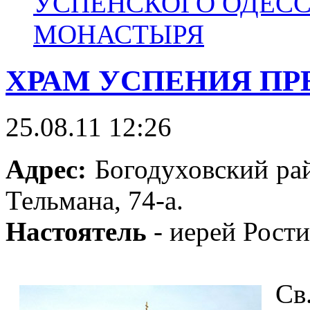
УСПЕНСКОГО ОДЕС
МОНАСТЫРЯ
ХРАМ УСПЕНИЯ ПР
25.08.11 12:26
Адрес:
Богодуховский рай
Тельмана, 74-а.
Настоятель
- иерей Рости
С