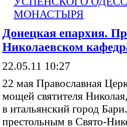
УСПЕНСКОГО ОДЕС
МОНАСТЫРЯ
Донецкая епархия. Пр
Николаевском кафедр
22.05.11 10:27
22 мая Православная Церк
мощей святителя Николая
в итальянский город Бари.
престольным в Свято-Ник