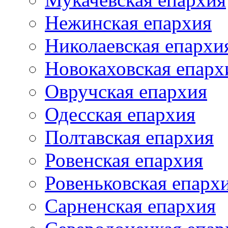
Нежинская епархия
Николаевская епархи
Новокаховская епарх
Овручская епархия
Одесская епархия
Полтавская епархия
Ровенская епархия
Ровеньковская епарх
Сарненская епархия