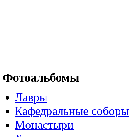
Фотоальбомы
Лавры
Кафедральные соборы
Монастыри