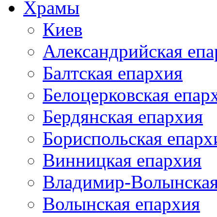
Храмы
Киев
Александрийская епа
Балтская епархия
Белоцерковская епар
Бердянская епархия
Бориспольская епарх
Винницкая епархия
Владимир-Волынская
Волынская епархия