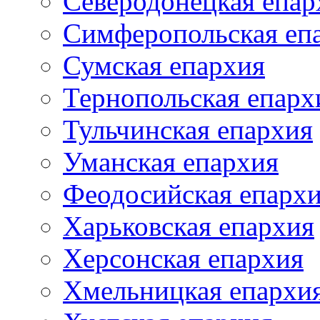
Северодонецкая епар
Симферопольская еп
Сумская епархия
Тернопольская епарх
Тульчинская епархия
Уманская епархия
Феодосийская епарх
Харьковская епархия
Херсонская епархия
Хмельницкая епархи