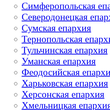
Симферопольская еп
Северодонецкая епар
Сумская епархия
Тернопольская епарх
Тульчинская епархия
Уманская епархия
Феодосийская епарх
Харьковская епархия
Херсонская епархия
Хмельницкая епархи