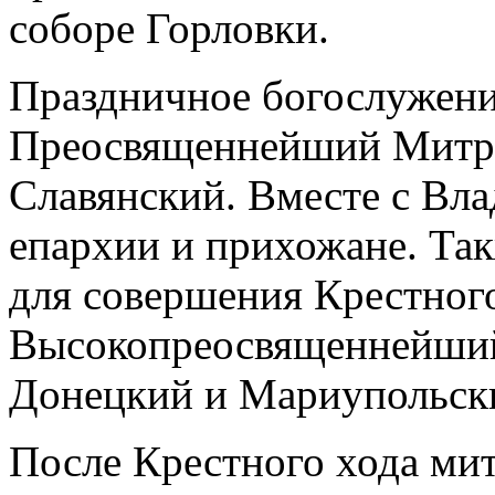
соборе Горловки.
Праздничное богослужение
Преосвященнейший Митро
Славянский. Вместе с Вл
епархии и прихожане. Та
для совершения Крестног
Высокопреосвященнейший
Донецкий и Мариупольск
После Крестного хода мит