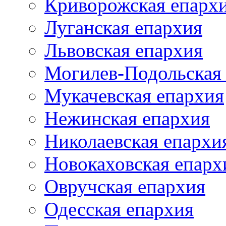
Криворожская епарх
Луганская епархия
Львовская епархия
Могилев-Подольская
Мукачевская епархия
Нежинская епархия
Николаевская епархи
Новокаховская епарх
Овручская епархия
Одесская епархия