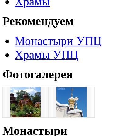
Храмы
Рекомендуем
Монастыри УПЦ
Храмы УПЦ
Фотогалерея
Монастыри