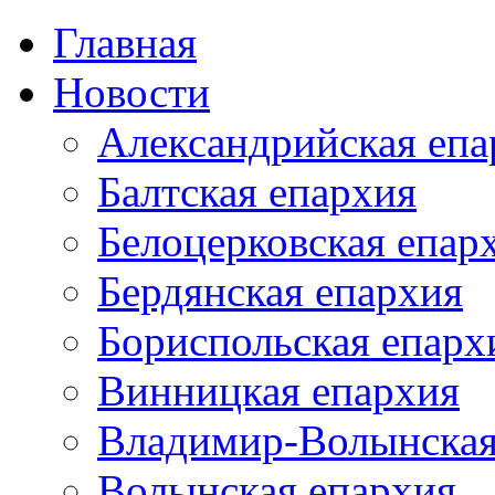
Главная
Новости
Александрийская епа
Балтская епархия
Белоцерковская епар
Бердянская епархия
Бориспольская епарх
Винницкая епархия
Владимир-Волынская
Волынская епархия