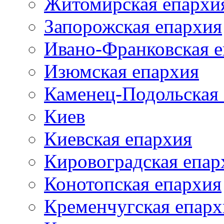
Житомирская епархи
Запорожская епархия
Ивано-Франковская 
Изюмская епархия
Каменец-Подольская
Киев
Киевская епархия
Кировоградская епар
Конотопская епархия
Кременчугская епарх