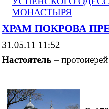
УСПЕНСКОГО ОДЕС
МОНАСТЫРЯ
ХРАМ ПОКРОВА ПР
31.05.11 11:52
Настоятель
– протоиерей