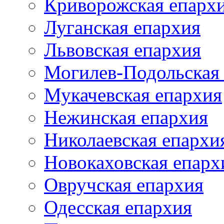
Криворожская епарх
Луганская епархия
Львовская епархия
Могилев-Подольская
Мукачевская епархия
Нежинская епархия
Николаевская епархи
Новокаховская епарх
Овручская епархия
Одесская епархия