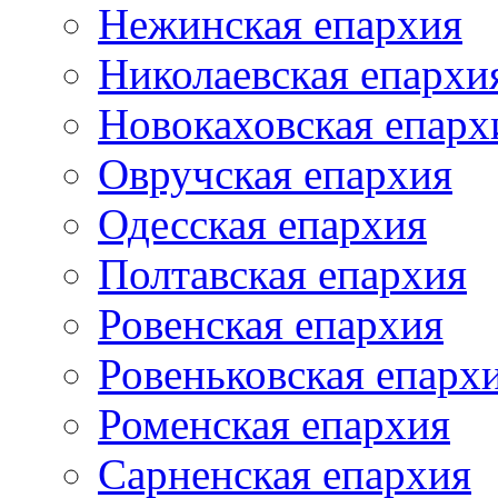
Нежинская епархия
Николаевская епархи
Новокаховская епарх
Овручская епархия
Одесская епархия
Полтавская епархия
Ровенская епархия
Ровеньковская епарх
Роменская епархия
Сарненская епархия