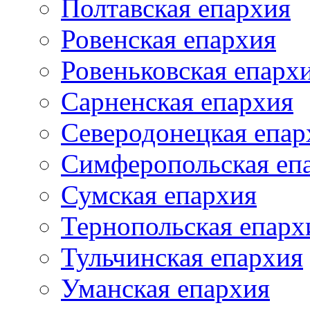
Полтавская епархия
Ровенская епархия
Ровеньковская епарх
Сарненская епархия
Северодонецкая епар
Симферопольская еп
Сумская епархия
Тернопольская епарх
Тульчинская епархия
Уманская епархия