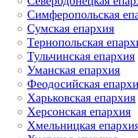
Северодонецкая епар
Симферопольская еп
Сумская епархия
Тернопольская епарх
Тульчинская епархия
Уманская епархия
Феодосийская епарх
Харьковская епархия
Херсонская епархия
Хмельницкая епархи