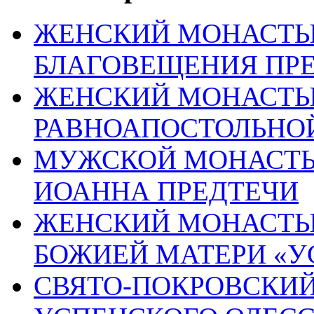
ЖЕНСКИЙ МОНАСТЫР
БЛАГОВЕЩЕНИЯ ПР
ЖЕНСКИЙ МОНАСТЫР
РАВНОАПОСТОЛЬНОЙ
МУЖСКОЙ МОНАСТЫР
ИОАННА ПРЕДТЕЧИ
ЖЕНСКИЙ МОНАСТЫР
БОЖИЕЙ МАТЕРИ «
СВЯТО-ПОКРОВСКИЙ