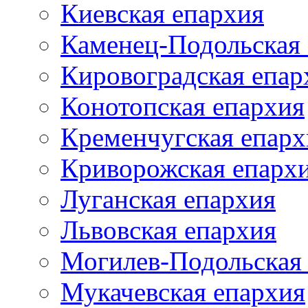
Киевская епархия
Каменец-Подольская
Кировоградская епар
Конотопская епархия
Кременчугская епарх
Криворожская епарх
Луганская епархия
Львовская епархия
Могилев-Подольская
Мукачевская епархия