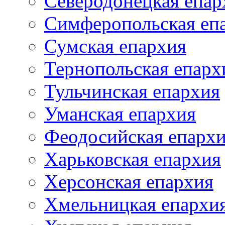
Северодонецкая епар
Симферопольская еп
Сумская епархия
Тернопольская епарх
Тульчинская епархия
Уманская епархия
Феодосийская епарх
Харьковская епархия
Херсонская епархия
Хмельницкая епархи