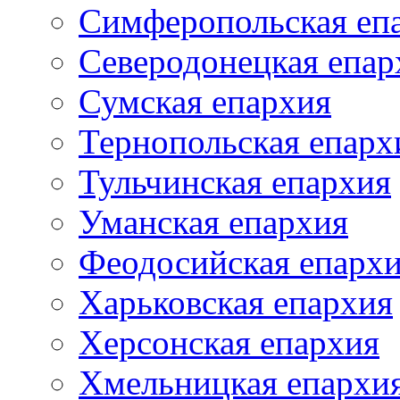
Симферопольская еп
Северодонецкая епар
Сумская епархия
Тернопольская епарх
Тульчинская епархия
Уманская епархия
Феодосийская епарх
Харьковская епархия
Херсонская епархия
Хмельницкая епархи