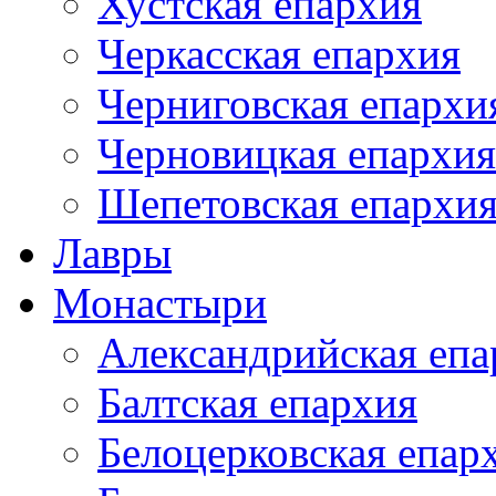
Хустская епархия
Черкасская епархия
Черниговская епархи
Черновицкая епархия
Шепетовская епархи
Лавры
Монастыри
Александрийская епа
Балтская епархия
Белоцерковская епар