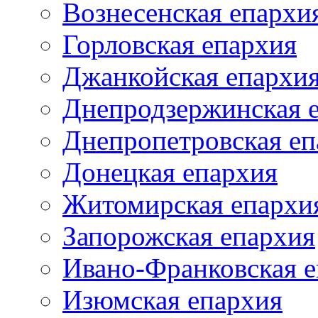
Вознесенская епархи
Горловская епархия
Джанкойская епархи
Днепродзержинская 
Днепропетровская еп
Донецкая епархия
Житомирская епархи
Запорожская епархия
Ивано-Франковская 
Изюмская епархия