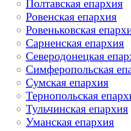
Полтавская епархия
Ровенская епархия
Ровеньковская епарх
Сарненская епархия
Северодонецкая епар
Симферопольская еп
Сумская епархия
Тернопольская епарх
Тульчинская епархия
Уманская епархия