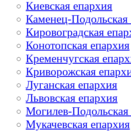
Киевская епархия
Каменец-Подольская
Кировоградская епар
Конотопская епархия
Кременчугская епарх
Криворожская епарх
Луганская епархия
Львовская епархия
Могилев-Подольская
Мукачевская епархия