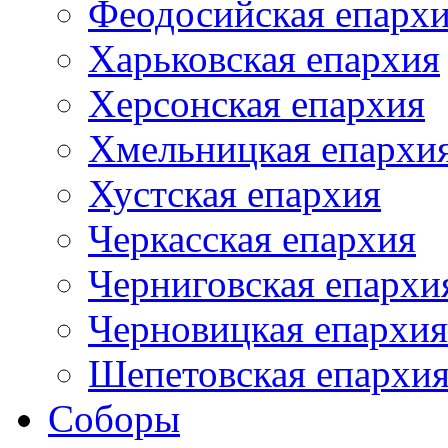
Феодосийская епарх
Харьковская епархия
Херсонская епархия
Хмельницкая епархи
Хустская епархия
Черкасская епархия
Черниговская епархи
Черновицкая епархия
Шепетовская епархи
Соборы