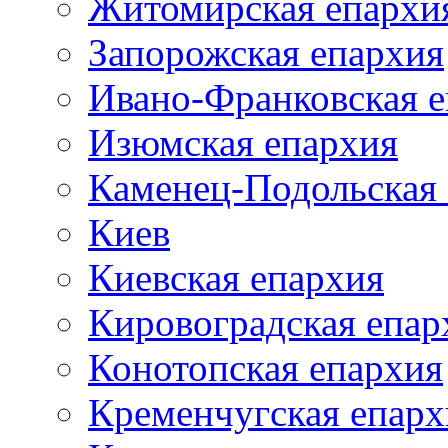
Житомирская епархи
Запорожская епархия
Ивано-Франковская 
Изюмская епархия
Каменец-Подольская
Киев
Киевская епархия
Кировоградская епар
Конотопская епархия
Кременчугская епарх