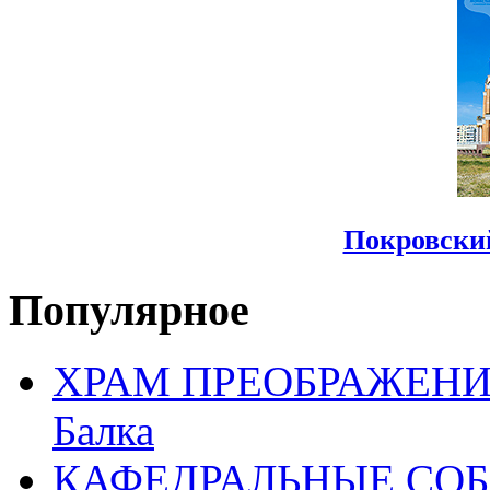
Покровски
Популярное
ХРАМ ПРЕОБРАЖЕНИЯ 
Балка
КАФЕДРАЛЬНЫЕ СО