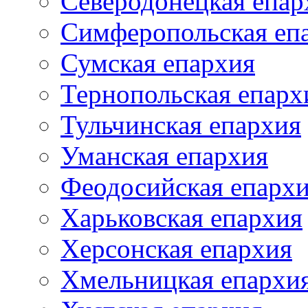
Северодонецкая епар
Симферопольская еп
Сумская епархия
Тернопольская епарх
Тульчинская епархия
Уманская епархия
Феодосийская епарх
Харьковская епархия
Херсонская епархия
Хмельницкая епархи