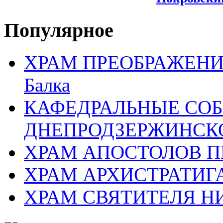
Популярное
ХРАМ ПРЕОБРАЖЕНИЯ 
Балка
КАФЕДРАЛЬНЫЕ СО
ДНЕПРОДЗЕРЖИНСК
ХРАМ АПОСТОЛОВ П
ХРАМ АРХИСТРАТИГ
ХРАМ СВЯТИТЕЛЯ Н