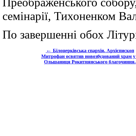
Преображенського собору,
семінарії, Тихоненком Вал
По завершенні обох Літург
←
Білоцерківська єпархія. Архієпископ
Митрофан освятив новозбудований храм у
Ольшаниця Рокитнянського благочиння.