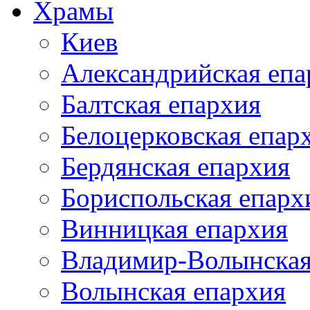
Храмы
Киев
Александрийская епа
Балтская епархия
Белоцерковская епар
Бердянская епархия
Бориспольская епарх
Винницкая епархия
Владимир-Волынская
Волынская епархия