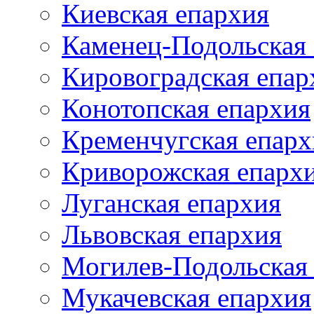
Киевская епархия
Каменец-Подольская
Кировоградская епар
Конотопская епархия
Кременчугская епарх
Криворожская епарх
Луганская епархия
Львовская епархия
Могилев-Подольская
Мукачевская епархия