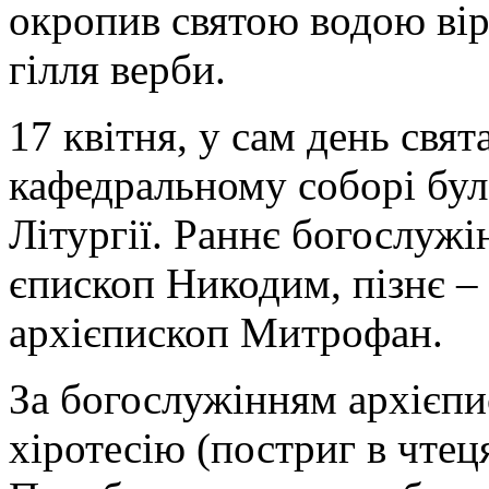
окропив святою водою ві
гілля верби.
17 квітня, у сам день св
кафедральному соборі бул
Літургії. Раннє богослуж
єпископ Никодим, пізнє 
архієпископ Митрофан.
За богослужінням архієп
хіротесію (постриг в чтец