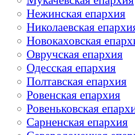
Нежинская епархия
Николаевская епархи
Новокаховская епарх
Овручская епархия
Одесская епархия
Полтавская епархия
Ровенская епархия
Ровеньковская епарх
Сарненская епархия