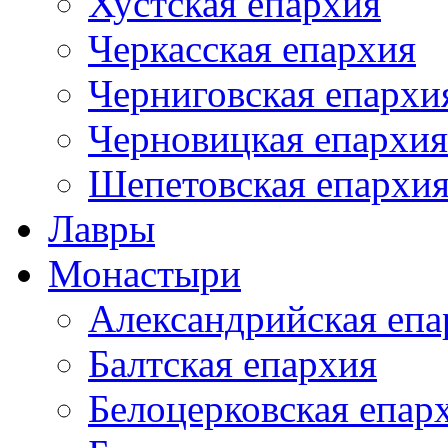
Хустская епархия
Черкасская епархия
Черниговская епархи
Черновицкая епархия
Шепетовская епархи
Лавры
Монастыри
Александрийская епа
Балтская епархия
Белоцерковская епар