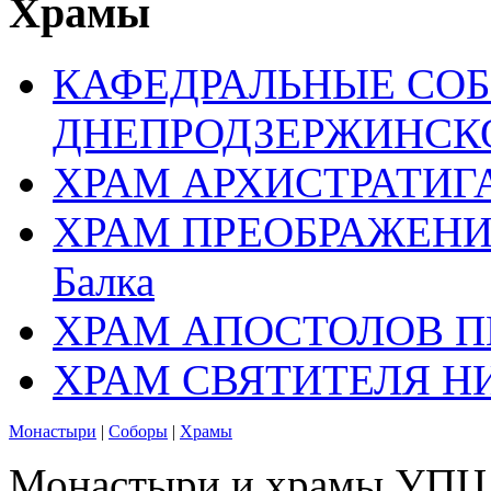
Храмы
КАФЕДРАЛЬНЫЕ СО
ДНЕПРОДЗЕРЖИНСК
ХРАМ АРХИСТРАТИГ
ХРАМ ПРЕОБРАЖЕНИЯ 
Балка
ХРАМ АПОСТОЛОВ П
ХРАМ СВЯТИТЕЛЯ Н
Монастыри
|
Соборы
|
Храмы
Монастыри и храмы УПЦ.