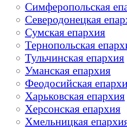
Симферопольская еп
Северодонецкая епар
Сумская епархия
Тернопольская епарх
Тульчинская епархия
Уманская епархия
Феодосийская епарх
Харьковская епархия
Херсонская епархия
Хмельницкая епархи