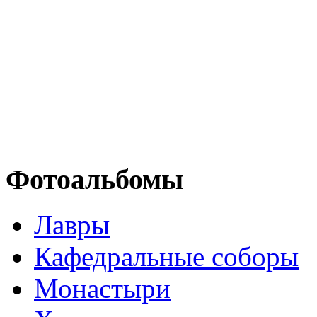
Фотоальбомы
Лавры
Кафедральные соборы
Монастыри