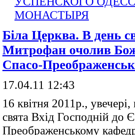
УСПЕНСКОГО ОДЕС
МОНАСТЫРЯ
Біла Церква. В день с
Митрофан очолив Боже
Спасо-Преображенськ
17.04.11 12:43
16 квітня 2011р., увечері
свята Вхід Господній до 
Преображенському кафедр