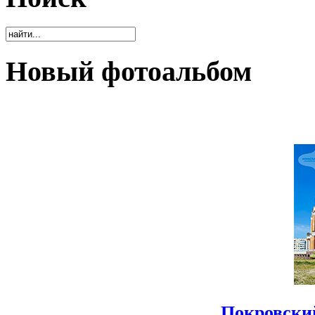
Новый фотоальбом
Покровски