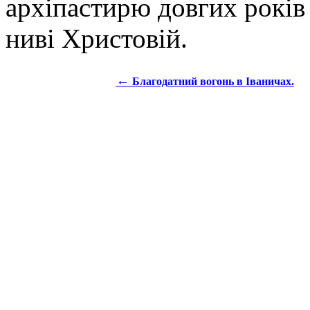
архіпастирю довгих років 
ниві Христовій.
←
Благодатний вогонь в Іваничах.