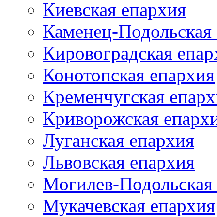
Киевская епархия
Каменец-Подольская
Кировоградская епар
Конотопская епархия
Кременчугская епарх
Криворожская епарх
Луганская епархия
Львовская епархия
Могилев-Подольская
Мукачевская епархия