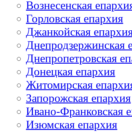
Вознесенская епархи
Горловская епархия
Джанкойская епархи
Днепродзержинская 
Днепропетровская еп
Донецкая епархия
Житомирская епархи
Запорожская епархия
Ивано-Франковская 
Изюмская епархия