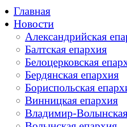
Главная
Новости
Александрийская епа
Балтская епархия
Белоцерковская епар
Бердянская епархия
Бориспольская епарх
Винницкая епархия
Владимир-Волынская
Волынская епархия