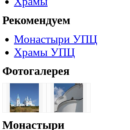
Храмы
Рекомендуем
Монастыри УПЦ
Храмы УПЦ
Фотогалерея
Монастыри