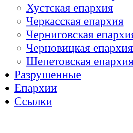
Хустская епархия
Черкасская епархия
Черниговская епархи
Черновицкая епархия
Шепетовская епархи
Разрушенные
Епархии
Ссылки