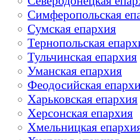
Северодонецкая епар
Симферопольская еп
Сумская епархия
Тернопольская епарх
Тульчинская епархия
Уманская епархия
Феодосийская епарх
Харьковская епархия
Херсонская епархия
Хмельницкая епархи