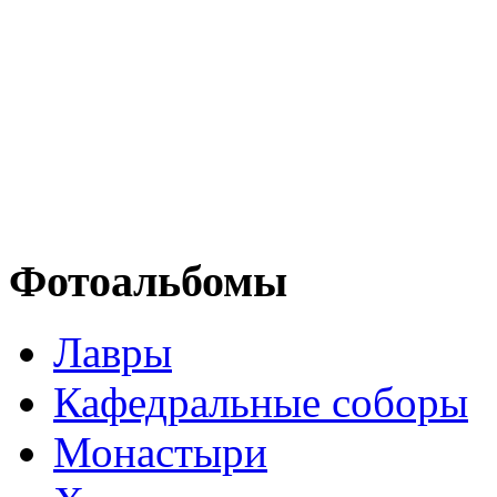
Фотоальбомы
Лавры
Кафедральные соборы
Монастыри