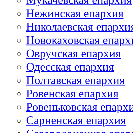
Нежинская епархия
Николаевская епархи
Новокаховская епарх
Овручская епархия
Одесская епархия
Полтавская епархия
Ровенская епархия
Ровеньковская епарх
Сарненская епархия