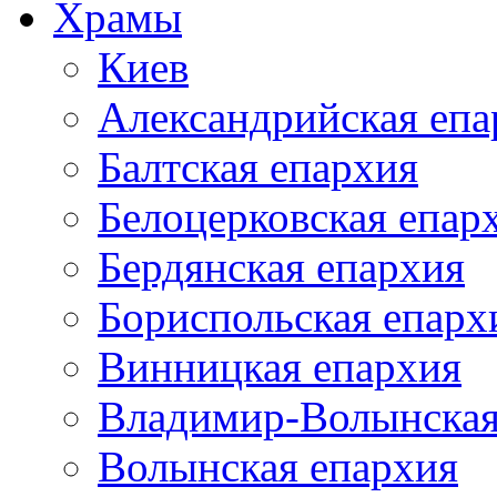
Храмы
Киев
Александрийская епа
Балтская епархия
Белоцерковская епар
Бердянская епархия
Бориспольская епарх
Винницкая епархия
Владимир-Волынская
Волынская епархия