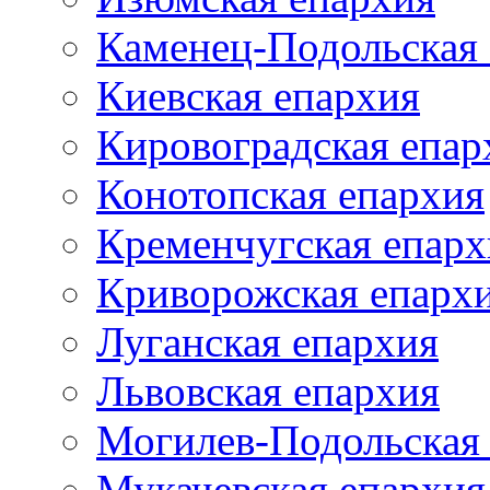
Каменец-Подольская
Киевская епархия
Кировоградская епар
Конотопская епархия
Кременчугская епарх
Криворожская епарх
Луганская епархия
Львовская епархия
Могилев-Подольская
Мукачевская епархия