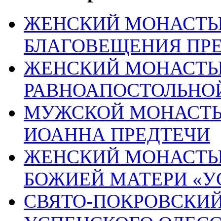
ЖЕНСКИЙ МОНАСТЫР
БЛАГОВЕЩЕНИЯ ПР
ЖЕНСКИЙ МОНАСТЫР
РАВНОАПОСТОЛЬНОЙ
МУЖСКОЙ МОНАСТЫР
ИОАННА ПРЕДТЕЧИ
ЖЕНСКИЙ МОНАСТЫР
БОЖИЕЙ МАТЕРИ «
СВЯТО-ПОКРОВСКИЙ