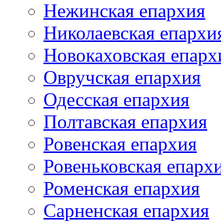
Нежинская епархия
Николаевская епархи
Новокаховская епарх
Овручская епархия
Одесская епархия
Полтавская епархия
Ровенская епархия
Ровеньковская епарх
Роменская епархия
Сарненская епархия