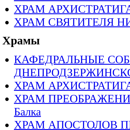
ХРАМ АРХИСТРАТИГ
ХРАМ СВЯТИТЕЛЯ Н
Храмы
КАФЕДРАЛЬНЫЕ СО
ДНЕПРОДЗЕРЖИНСК
ХРАМ АРХИСТРАТИГ
ХРАМ ПРЕОБРАЖЕНИЯ 
Балка
ХРАМ АПОСТОЛОВ П