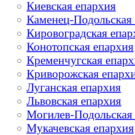
Киевская епархия
Каменец-Подольская
Кировоградская епар
Конотопская епархия
Кременчугская епарх
Криворожская епарх
Луганская епархия
Львовская епархия
Могилев-Подольская
Мукачевская епархия