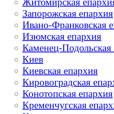
Житомирская епархи
Запорожская епархия
Ивано-Франковская 
Изюмская епархия
Каменец-Подольская
Киев
Киевская епархия
Кировоградская епар
Конотопская епархия
Кременчугская епарх