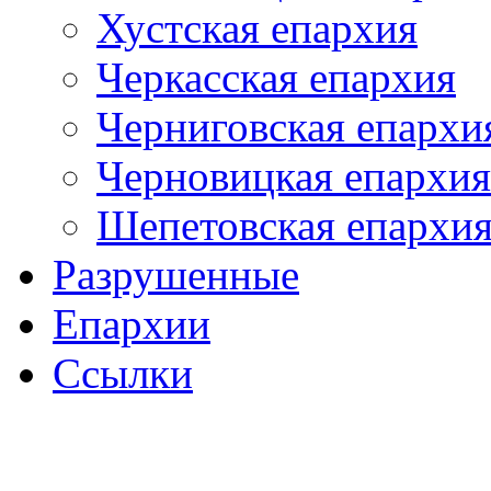
Хустская епархия
Черкасская епархия
Черниговская епархи
Черновицкая епархия
Шепетовская епархи
Разрушенные
Епархии
Ссылки