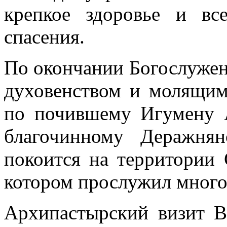
крепкое здоровье и в
спасения.
По окончании Богослужен
духовенством и молящим
по почившему Игумену 
благочинному Деражнян
покоится на территории 
котором прослужил много
Архипастырский визит 