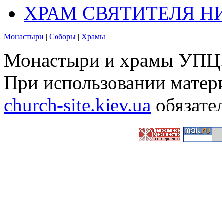
ХРАМ СВЯТИТЕЛЯ Н
Монастыри
|
Соборы
|
Храмы
Монастыри и храмы УПЦ.
При использовании матери
church-site.kiev.ua
обязате