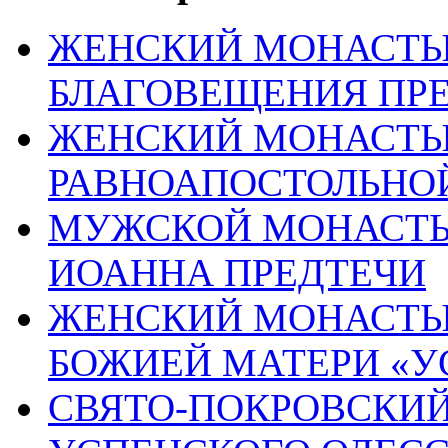
ЖЕНСКИЙ МОНАСТЫР
БЛАГОВЕЩЕНИЯ ПР
ЖЕНСКИЙ МОНАСТЫР
РАВНОАПОСТОЛЬНОЙ
МУЖСКОЙ МОНАСТЫР
ИОАННА ПРЕДТЕЧИ
ЖЕНСКИЙ МОНАСТЫР
БОЖИЕЙ МАТЕРИ «
СВЯТО-ПОКРОВСКИЙ