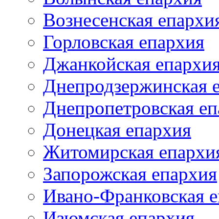
Вознесенская епархи
Горловская епархия
Джанкойская епархи
Днепродзержинская 
Днепропетровская еп
Донецкая епархия
Житомирская епархи
Запорожская епархия
Ивано-Франковская 
Изюмская епархия