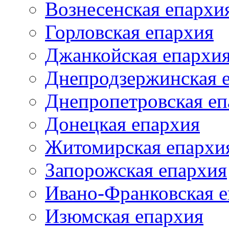
Вознесенская епархи
Горловская епархия
Джанкойская епархи
Днепродзержинская 
Днепропетровская еп
Донецкая епархия
Житомирская епархи
Запорожская епархия
Ивано-Франковская 
Изюмская епархия