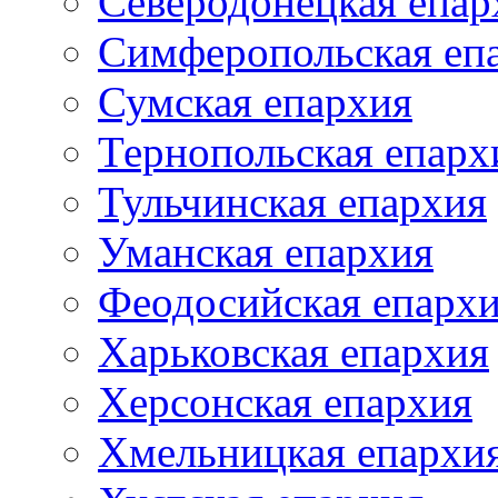
Северодонецкая епар
Симферопольская еп
Сумская епархия
Тернопольская епарх
Тульчинская епархия
Уманская епархия
Феодосийская епарх
Харьковская епархия
Херсонская епархия
Хмельницкая епархи