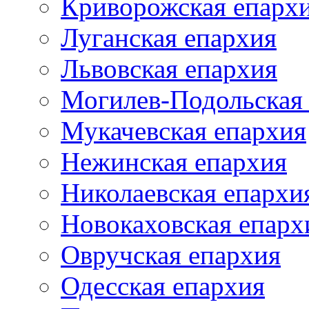
Криворожская епарх
Луганская епархия
Львовская епархия
Могилев-Подольская
Мукачевская епархия
Нежинская епархия
Николаевская епархи
Новокаховская епарх
Овручская епархия
Одесская епархия