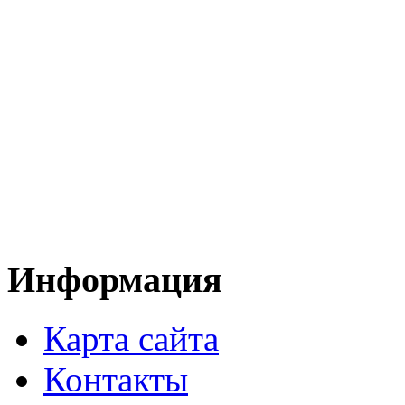
Информация
Карта сайта
Контакты