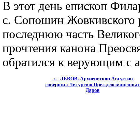
В этот день епископ Фила
с. Сопошин Жовкивского р
последнюю часть Великог
прочтения канона Преос
обратился к верующим с 
←
ЛЬВОВ. Архиепископ Августин
совершил Литургию Преждеосвященных
Даров