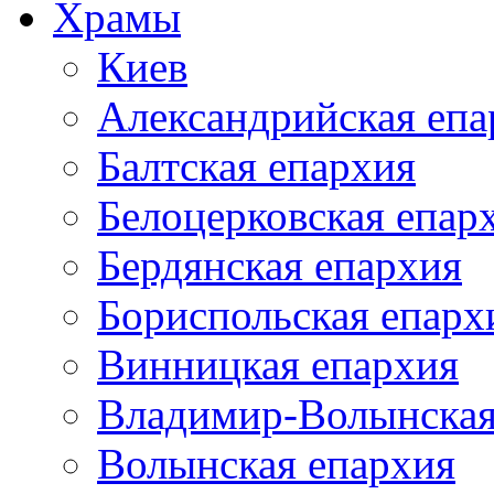
Храмы
Киев
Александрийская епа
Балтская епархия
Белоцерковская епар
Бердянская епархия
Бориспольская епарх
Винницкая епархия
Владимир-Волынская
Волынская епархия