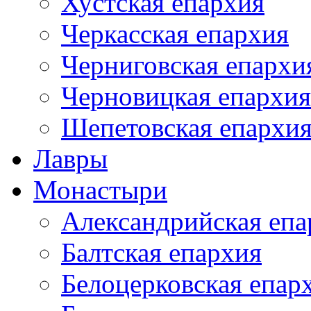
Хустская епархия
Черкасская епархия
Черниговская епархи
Черновицкая епархия
Шепетовская епархи
Лавры
Монастыри
Александрийская епа
Балтская епархия
Белоцерковская епар