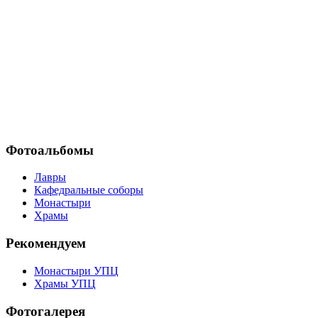
Фотоальбомы
Лавры
Кафедральные соборы
Монастыри
Храмы
Рекомендуем
Монастыри УПЦ
Храмы УПЦ
Фотогалерея