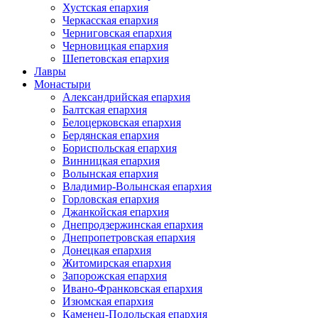
Хустская епархия
Черкасская епархия
Черниговская епархия
Черновицкая епархия
Шепетовская епархия
Лавры
Монастыри
Александрийская епархия
Балтская епархия
Белоцерковская епархия
Бердянская епархия
Бориспольская епархия
Винницкая епархия
Волынская епархия
Владимир-Волынская епархия
Горловская епархия
Джанкойская епархия
Днепродзержинская епархия
Днепропетровская епархия
Донецкая епархия
Житомирская епархия
Запорожская епархия
Ивано-Франковская епархия
Изюмская епархия
Каменец-Подольская епархия