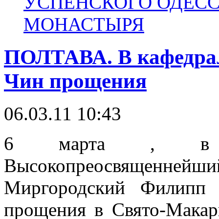
УСПЕНСКОГО ОДЕС
МОНАСТЫРЯ
ПОЛТАВА. В кафедрал
Чин прощения
06.03.11 10:43
6 марта , в не
Высокопреосвященнейши
Миргородский Филипп 
прощения в Свято-Макар