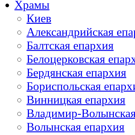
Храмы
Киев
Александрийская епа
Балтская епархия
Белоцерковская епар
Бердянская епархия
Бориспольская епарх
Винницкая епархия
Владимир-Волынская
Волынская епархия