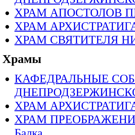
ХРАМ АПОСТОЛОВ П
ХРАМ АРХИСТРАТИГ
ХРАМ СВЯТИТЕЛЯ Н
Храмы
КАФЕДРАЛЬНЫЕ СО
ДНЕПРОДЗЕРЖИНСК
ХРАМ АРХИСТРАТИГ
ХРАМ ПРЕОБРАЖЕНИЯ 
Балка