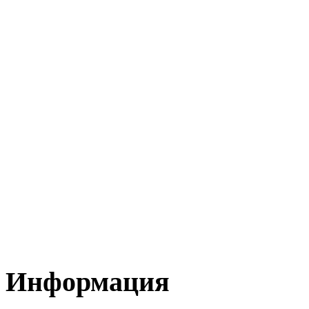
Информация