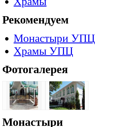
Храмы
Рекомендуем
Монастыри УПЦ
Храмы УПЦ
Фотогалерея
Монастыри