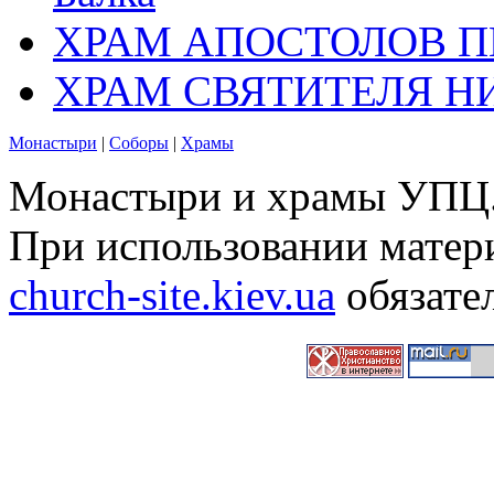
ХРАМ АПОСТОЛОВ П
ХРАМ СВЯТИТЕЛЯ Н
Монастыри
|
Соборы
|
Храмы
Монастыри и храмы УПЦ.
При использовании матери
church-site.kiev.ua
обязате