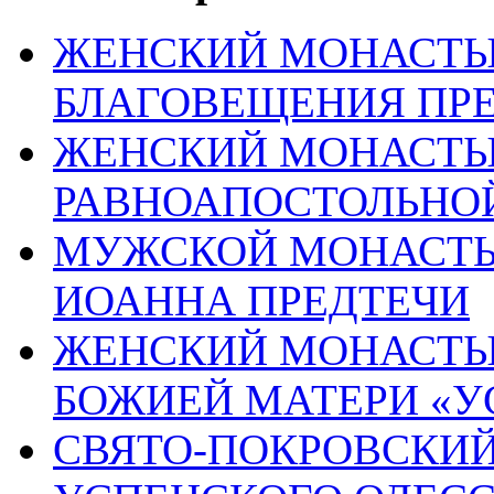
ЖЕНСКИЙ МОНАСТЫР
БЛАГОВЕЩЕНИЯ ПР
ЖЕНСКИЙ МОНАСТЫР
РАВНОАПОСТОЛЬНОЙ
МУЖСКОЙ МОНАСТЫР
ИОАННА ПРЕДТЕЧИ
ЖЕНСКИЙ МОНАСТЫР
БОЖИЕЙ МАТЕРИ «
СВЯТО-ПОКРОВСКИЙ