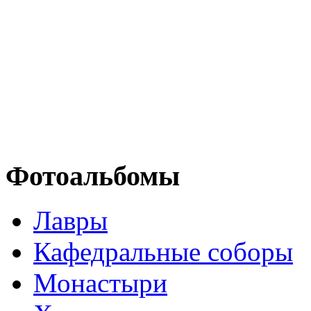
Фотоальбомы
Лавры
Кафедральные соборы
Монастыри