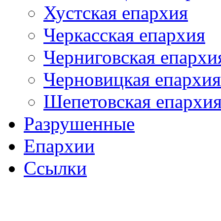
Хустская епархия
Черкасская епархия
Черниговская епархи
Черновицкая епархия
Шепетовская епархи
Разрушенные
Епархии
Ссылки