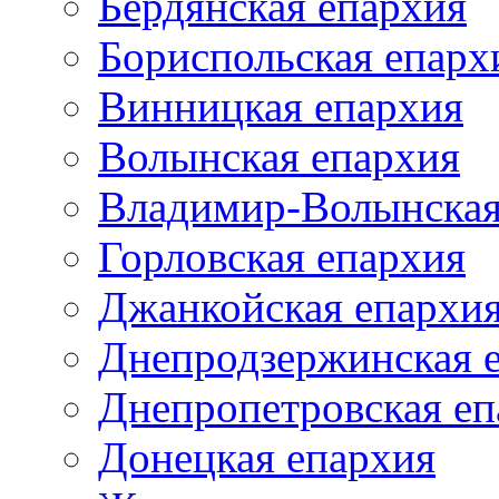
Бердянская епархия
Бориспольская епарх
Винницкая епархия
Волынская епархия
Владимир-Волынская
Горловская епархия
Джанкойская епархи
Днепродзержинская 
Днепропетровская еп
Донецкая епархия