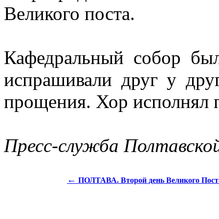
Великого поста.
Кафедральный собор бы
испрашивали друг у дру
прощения. Хор исполнял 
Пресс-служба Полтавско
←
ПОЛТАВА. Второй день Великого Пост