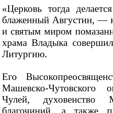
«Церковь тогда делает
блаженный Августин, — к
и святым миром помазан
храма Владыка соверши
Литургию.
Его Высокопреосвящен
Машевско-Чутовского 
Чулей, духовенство 
благочиний, а также 