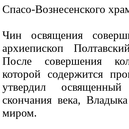
Спасо-Вознесенского хра
Чин освящения соверш
архиепископ Полтавск
После совершения кол
которой содержится пр
утвердил освященны
скончания века, Владык
миром.