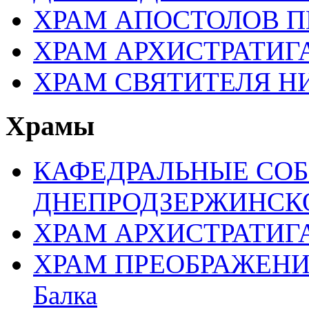
ХРАМ АПОСТОЛОВ П
ХРАМ АРХИСТРАТИГ
ХРАМ СВЯТИТЕЛЯ Н
Храмы
КАФЕДРАЛЬНЫЕ СО
ДНЕПРОДЗЕРЖИНСК
ХРАМ АРХИСТРАТИГ
ХРАМ ПРЕОБРАЖЕНИЯ 
Балка