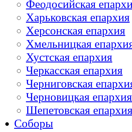
Феодосийская епарх
Харьковская епархия
Херсонская епархия
Хмельницкая епархи
Хустская епархия
Черкасская епархия
Черниговская епархи
Черновицкая епархия
Шепетовская епархи
Соборы