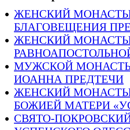
ЖЕНСКИЙ МОНАСТЫР
БЛАГОВЕЩЕНИЯ ПР
ЖЕНСКИЙ МОНАСТЫР
РАВНОАПОСТОЛЬНОЙ
МУЖСКОЙ МОНАСТЫР
ИОАННА ПРЕДТЕЧИ
ЖЕНСКИЙ МОНАСТЫР
БОЖИЕЙ МАТЕРИ «
СВЯТО-ПОКРОВСКИЙ