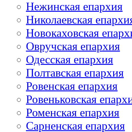
Нежинская епархия
Николаевская епархи
Новокаховская епарх
Овручская епархия
Одесская епархия
Полтавская епархия
Ровенская епархия
Ровеньковская епарх
Роменская епархия
Сарненская епархия