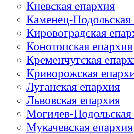
Киевская епархия
Каменец-Подольская
Кировоградская епар
Конотопская епархия
Кременчугская епарх
Криворожская епарх
Луганская епархия
Львовская епархия
Могилев-Подольская
Мукачевская епархия