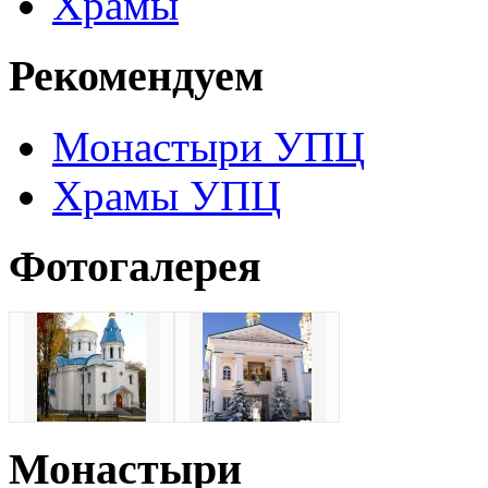
Храмы
Рекомендуем
Монастыри УПЦ
Храмы УПЦ
Фотогалерея
Монастыри