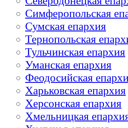
Северодонецкая епар
Симферопольская еп
Сумская епархия
Тернопольская епарх
Тульчинская епархия
Уманская епархия
Феодосийская епарх
Харьковская епархия
Херсонская епархия
Хмельницкая епархи