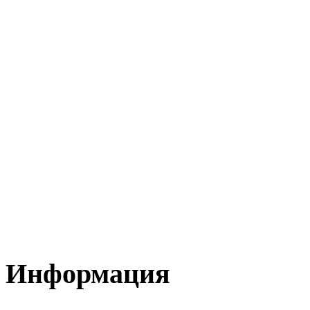
Информация