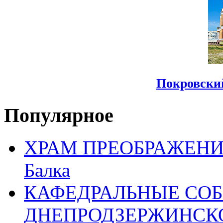
Покровски
Популярное
ХРАМ ПРЕОБРАЖЕНИЯ 
Балка
КАФЕДРАЛЬНЫЕ СО
ДНЕПРОДЗЕРЖИНСК