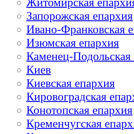
Житомирская епархи
Запорожская епархия
Ивано-Франковская 
Изюмская епархия
Каменец-Подольская
Киев
Киевская епархия
Кировоградская епар
Конотопская епархия
Кременчугская епарх