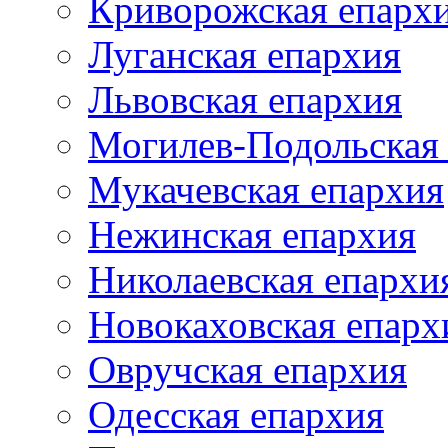
Криворожская епарх
Луганская епархия
Львовская епархия
Могилев-Подольская
Мукачевская епархия
Нежинская епархия
Николаевская епархи
Новокаховская епарх
Овручская епархия
Одесская епархия