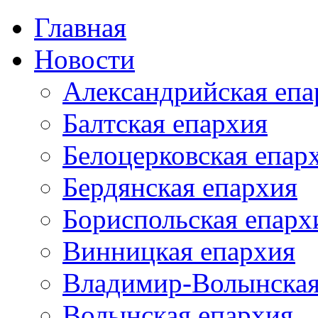
Главная
Новости
Александрийская епа
Балтская епархия
Белоцерковская епар
Бердянская епархия
Бориспольская епарх
Винницкая епархия
Владимир-Волынская
Волынская епархия