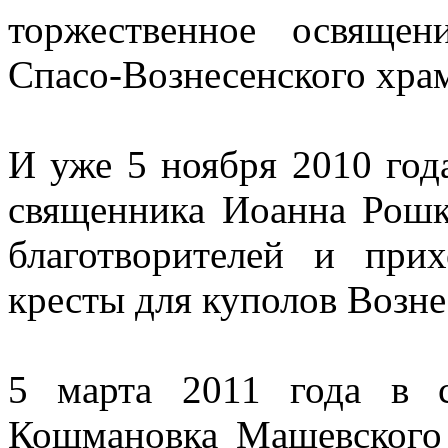
торжественное освящен
Спасо-Вознесенского хра
И уже 5 ноября 2010 год
священника Иоанна Рошк
благотворителей и пр
кресты для куполов Возне
5 марта 2011 года в 
Кошмановка Машевского 