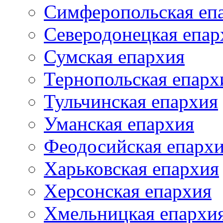
Симферопольская еп
Северодонецкая епар
Сумская епархия
Тернопольская епарх
Тульчинская епархия
Уманская епархия
Феодосийская епарх
Харьковская епархия
Херсонская епархия
Хмельницкая епархи