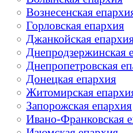
Вознесенская епархи
Горловская епархия
Джанкойская епархи
Днепродзержинская 
Днепропетровская еп
Донецкая епархия
Житомирская епархи
Запорожская епархия
Ивано-Франковская 
Изюмская епархия