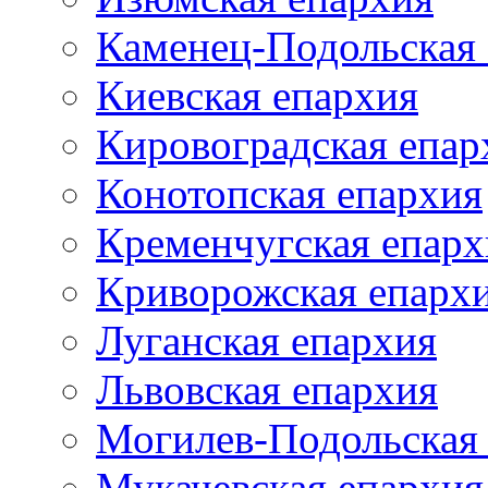
Каменец-Подольская
Киевская епархия
Кировоградская епар
Конотопская епархия
Кременчугская епарх
Криворожская епарх
Луганская епархия
Львовская епархия
Могилев-Подольская
Мукачевская епархия