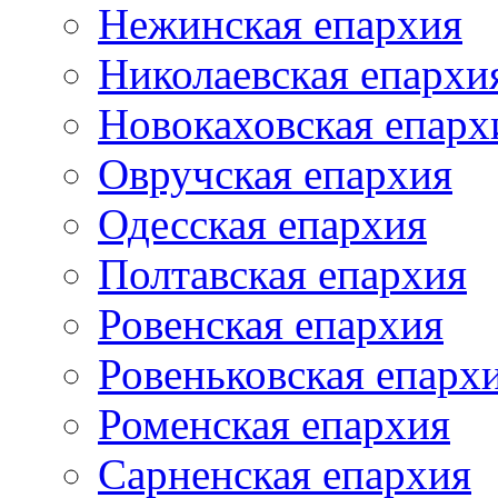
Нежинская епархия
Николаевская епархи
Новокаховская епарх
Овручская епархия
Одесская епархия
Полтавская епархия
Ровенская епархия
Ровеньковская епарх
Роменская епархия
Сарненская епархия