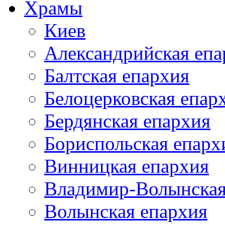
Храмы
Киев
Александрийская епа
Балтская епархия
Белоцерковская епар
Бердянская епархия
Бориспольская епарх
Винницкая епархия
Владимир-Волынская
Волынская епархия