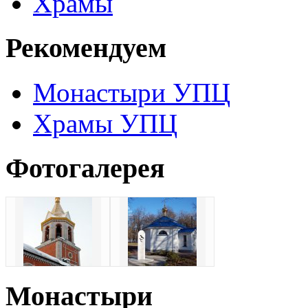
Храмы
Рекомендуем
Монастыри УПЦ
Храмы УПЦ
Фотогалерея
Монастыри