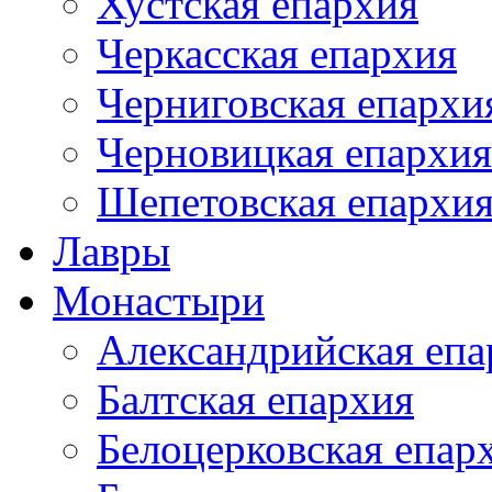
Хустская епархия
Черкасская епархия
Черниговская епархи
Черновицкая епархия
Шепетовская епархи
Лавры
Монастыри
Александрийская епа
Балтская епархия
Белоцерковская епар