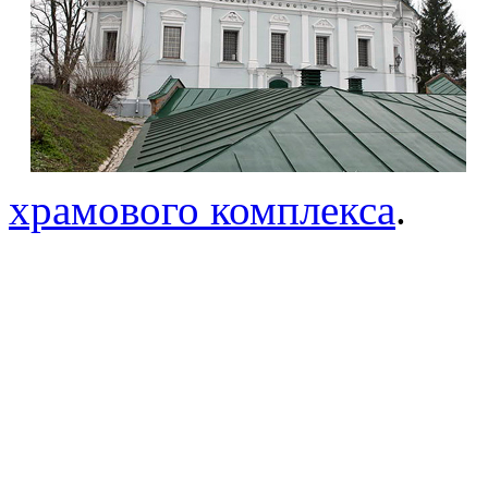
храмового комплекса
.