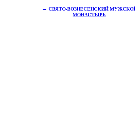
←
СВЯТО-ВОЗНЕСЕНСКИЙ МУЖСКО
МОНАСТЫРЬ