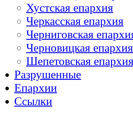
Хустская епархия
Черкасская епархия
Черниговская епархи
Черновицкая епархия
Шепетовская епархи
Разрушенные
Епархии
Ссылки