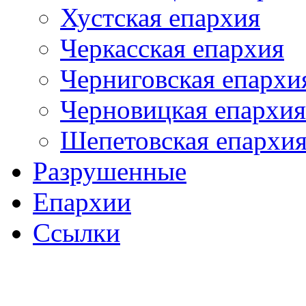
Хустская епархия
Черкасская епархия
Черниговская епархи
Черновицкая епархия
Шепетовская епархи
Разрушенные
Епархии
Ссылки