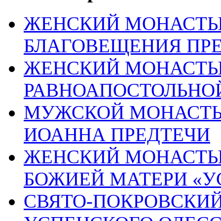
ЖЕНСКИЙ МОНАСТЫР
БЛАГОВЕЩЕНИЯ ПР
ЖЕНСКИЙ МОНАСТЫР
РАВНОАПОСТОЛЬНОЙ
МУЖСКОЙ МОНАСТЫР
ИОАННА ПРЕДТЕЧИ
ЖЕНСКИЙ МОНАСТЫР
БОЖИЕЙ МАТЕРИ «
СВЯТО-ПОКРОВСКИЙ