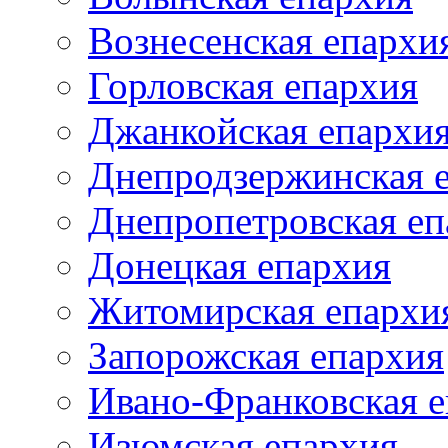
Вознесенская епархи
Горловская епархия
Джанкойская епархи
Днепродзержинская 
Днепропетровская еп
Донецкая епархия
Житомирская епархи
Запорожская епархия
Ивано-Франковская 
Изюмская епархия