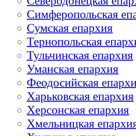
Северодонецкая епар
Симферопольская еп
Сумская епархия
Тернопольская епарх
Тульчинская епархия
Уманская епархия
Феодосийская епарх
Харьковская епархия
Херсонская епархия
Хмельницкая епархи