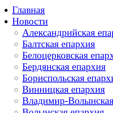
Главная
Новости
Александрийская епа
Балтская епархия
Белоцерковская епар
Бердянская епархия
Бориспольская епарх
Винницкая епархия
Владимир-Волынская
Волынская епархия