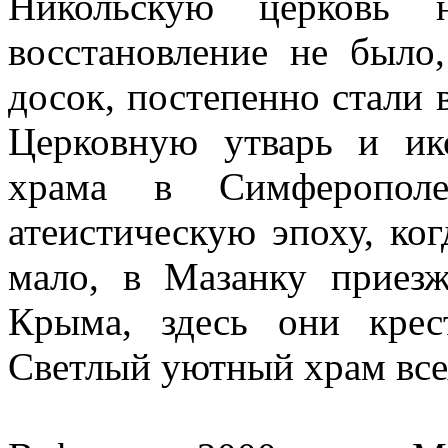
Никольскую церковь 
восстановление не было
досок, постепенно стали 
Церковную утварь и ик
храма в Симферопол
атеистическую эпоху, ко
мало, в Мазанку приез
Крыма, здесь они крест
Светлый уютный храм все