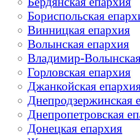
Бердянская епархия
Бориспольская епарх
Винницкая епархия
Волынская епархия
Владимир-Волынская
Горловская епархия
Джанкойская епархи
Днепродзержинская 
Днепропетровская еп
Донецкая епархия