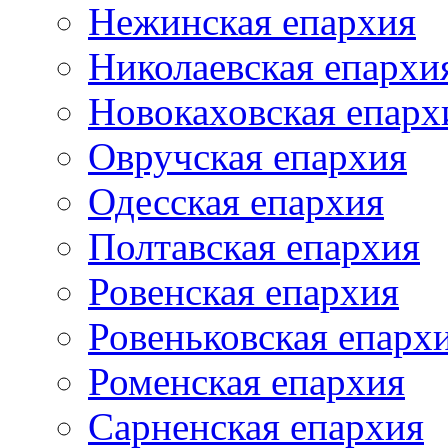
Нежинская епархия
Николаевская епархи
Новокаховская епарх
Овручская епархия
Одесская епархия
Полтавская епархия
Ровенская епархия
Ровеньковская епарх
Роменская епархия
Сарненская епархия