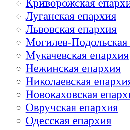
Криворожская епарх
Луганская епархия
Львовская епархия
Могилев-Подольская
Мукачевская епархия
Нежинская епархия
Николаевская епархи
Новокаховская епарх
Овручская епархия
Одесская епархия