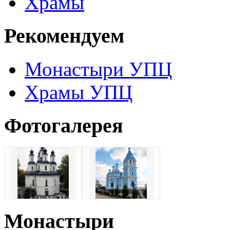
Храмы
Рекомендуем
Монастыри УПЦ
Храмы УПЦ
Фотогалерея
Монастыри