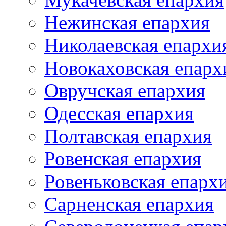
Нежинская епархия
Николаевская епархи
Новокаховская епарх
Овручская епархия
Одесская епархия
Полтавская епархия
Ровенская епархия
Ровеньковская епарх
Сарненская епархия