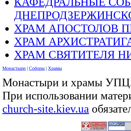
КАФЕДРАЛЬНЫЕ СО
ДНЕПРОДЗЕРЖИНСК
ХРАМ АПОСТОЛОВ П
ХРАМ АРХИСТРАТИГ
ХРАМ СВЯТИТЕЛЯ Н
Монастыри
|
Соборы
|
Храмы
Монастыри и храмы УПЦ.
При использовании матери
church-site.kiev.ua
обязате