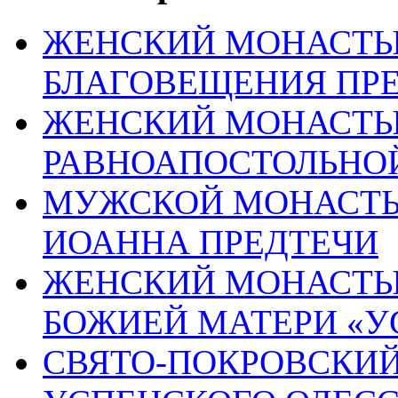
ЖЕНСКИЙ МОНАСТЫР
БЛАГОВЕЩЕНИЯ ПР
ЖЕНСКИЙ МОНАСТЫР
РАВНОАПОСТОЛЬНОЙ
МУЖСКОЙ МОНАСТЫР
ИОАННА ПРЕДТЕЧИ
ЖЕНСКИЙ МОНАСТЫР
БОЖИЕЙ МАТЕРИ «
СВЯТО-ПОКРОВСКИЙ