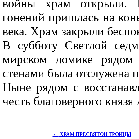
войны храм открыли. 
гонений пришлась на коне
века. Храм закрыли беспо
В субботу Светлой сед
мирском домике рядом
стенами была отслужена п
Ныне рядом с восстанав
честь благоверного князя
←
ХРАМ ПРЕСВЯТОЙ ТРОИЦЫ