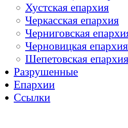
Хустская епархия
Черкасская епархия
Черниговская епархи
Черновицкая епархия
Шепетовская епархи
Разрушенные
Епархии
Ссылки