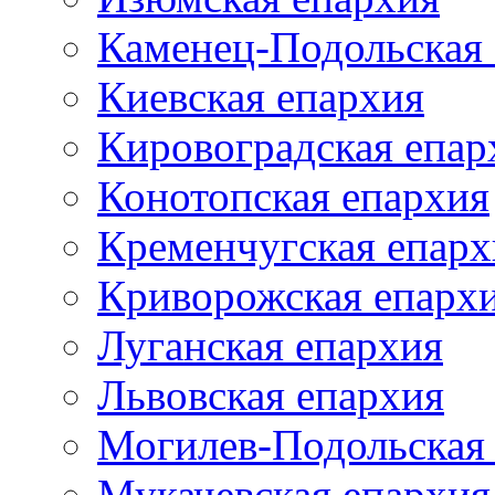
Каменец-Подольская
Киевская епархия
Кировоградская епар
Конотопская епархия
Кременчугская епарх
Криворожская епарх
Луганская епархия
Львовская епархия
Могилев-Подольская
Мукачевская епархия