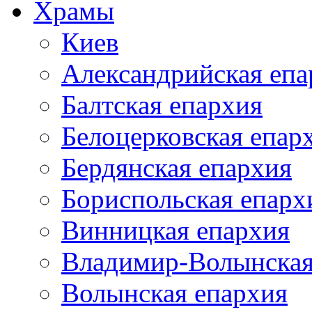
Храмы
Киев
Александрийская епа
Балтская епархия
Белоцерковская епар
Бердянская епархия
Бориспольская епарх
Винницкая епархия
Владимир-Волынская
Волынская епархия