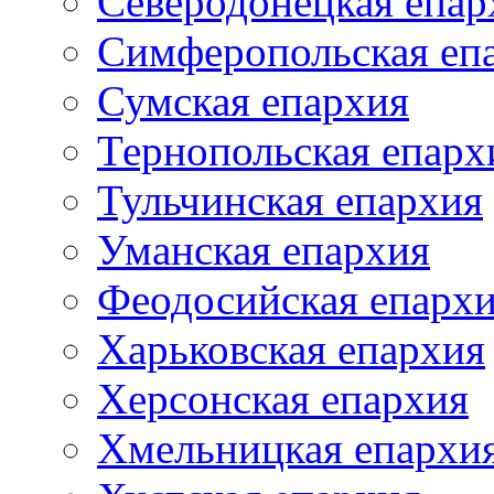
Северодонецкая епар
Симферопольская еп
Сумская епархия
Тернопольская епарх
Тульчинская епархия
Уманская епархия
Феодосийская епарх
Харьковская епархия
Херсонская епархия
Хмельницкая епархи