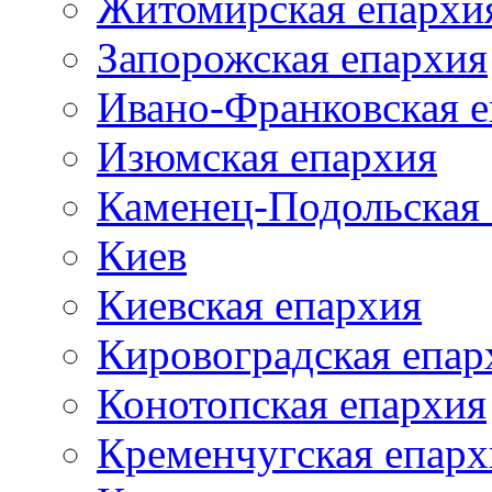
Житомирская епархи
Запорожская епархия
Ивано-Франковская 
Изюмская епархия
Каменец-Подольская
Киев
Киевская епархия
Кировоградская епар
Конотопская епархия
Кременчугская епарх