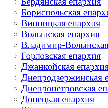
Бердянская епархия
Бориспольская епарх
Винницкая епархия
Волынская епархия
Владимир-Волынская
Горловская епархия
Джанкойская епархи
Днепродзержинская 
Днепропетровская еп
Донецкая епархия