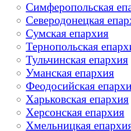
Симферопольская еп
Северодонецкая епар
Сумская епархия
Тернопольская епарх
Тульчинская епархия
Уманская епархия
Феодосийская епарх
Харьковская епархия
Херсонская епархия
Хмельницкая епархи