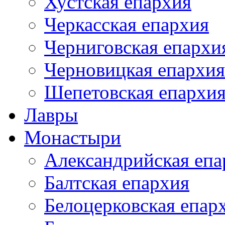
Хустская епархия
Черкасская епархия
Черниговская епархи
Черновицкая епархия
Шепетовская епархи
Лавры
Монастыри
Александрийская епа
Балтская епархия
Белоцерковская епар