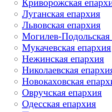
Криворожская епарх
Луганская епархия
Львовская епархия
Могилев-Подольская
Мукачевская епархия
Нежинская епархия
Николаевская епархи
Новокаховская епарх
Овручская епархия
Одесская епархия