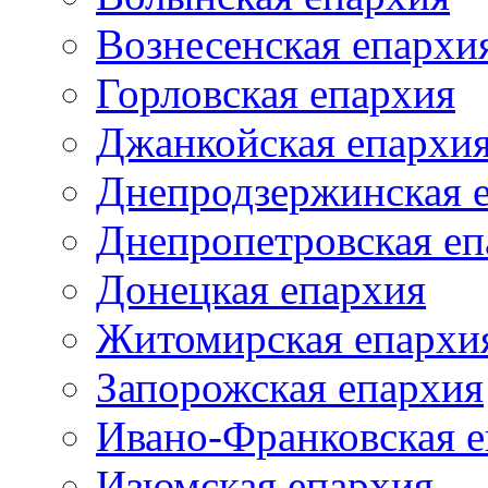
Вознесенская епархи
Горловская епархия
Джанкойская епархи
Днепродзержинская 
Днепропетровская еп
Донецкая епархия
Житомирская епархи
Запорожская епархия
Ивано-Франковская 
Изюмская епархия