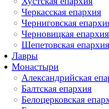
Хустская епархия
Черкасская епархия
Черниговская епархи
Черновицкая епархия
Шепетовская епархи
Лавры
Монастыри
Александрийская епа
Балтская епархия
Белоцерковская епар