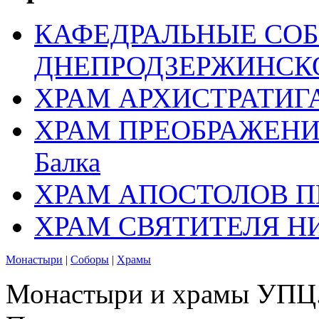
КАФЕДРАЛЬНЫЕ СО
ДНЕПРОДЗЕРЖИНСК
ХРАМ АРХИСТРАТИГ
ХРАМ ПРЕОБРАЖЕНИЯ 
Балка
ХРАМ АПОСТОЛОВ П
ХРАМ СВЯТИТЕЛЯ Н
Монастыри
|
Соборы
|
Храмы
Монастыри и храмы УПЦ.