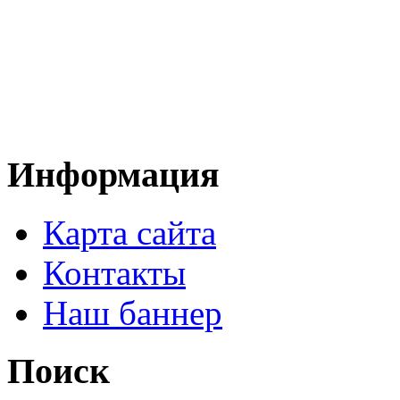
Информация
Карта сайта
Контакты
Наш баннер
Поиск