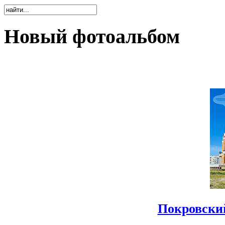
Новый фотоальбом
Покровски