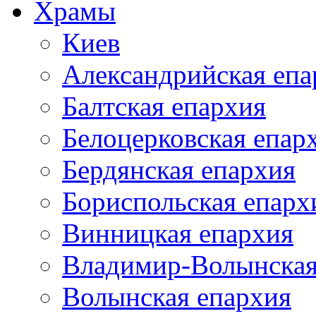
Храмы
Киев
Александрийская епа
Балтская епархия
Белоцерковская епар
Бердянская епархия
Бориспольская епарх
Винницкая епархия
Владимир-Волынская
Волынская епархия