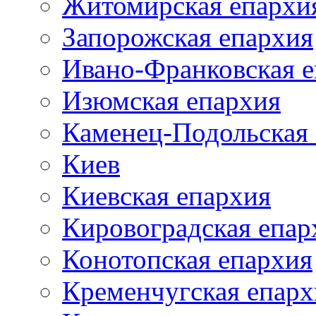
Житомирская епархи
Запорожская епархия
Ивано-Франковская 
Изюмская епархия
Каменец-Подольская
Киев
Киевская епархия
Кировоградская епар
Конотопская епархия
Кременчугская епарх