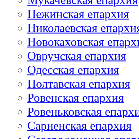
Нежинская епархия
Николаевская епархи
Новокаховская епарх
Овручская епархия
Одесская епархия
Полтавская епархия
Ровенская епархия
Ровеньковская епарх
Сарненская епархия