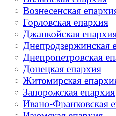
Вознесенская епархи
Горловская епархия
Джанкойская епархи
Днепродзержинская 
Днепропетровская еп
Донецкая епархия
Житомирская епархи
Запорожская епархия
Ивано-Франковская 
Изюмская епархия