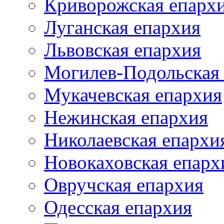
Криворожская епарх
Луганская епархия
Львовская епархия
Могилев-Подольская
Мукачевская епархия
Нежинская епархия
Николаевская епархи
Новокаховская епарх
Овручская епархия
Одесская епархия