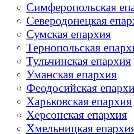
Симферопольская еп
Северодонецкая епар
Сумская епархия
Тернопольская епарх
Тульчинская епархия
Уманская епархия
Феодосийская епарх
Харьковская епархия
Херсонская епархия
Хмельницкая епархи