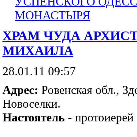
УСПЕНСКОГО ОДЕС
МОНАСТЫРЯ
ХРАМ ЧУДА АРХИС
МИХАИЛА
28.01.11 09:57
Адрес:
Ровенская обл., Зд
Новоселки.
Настоятель
- протоиерей