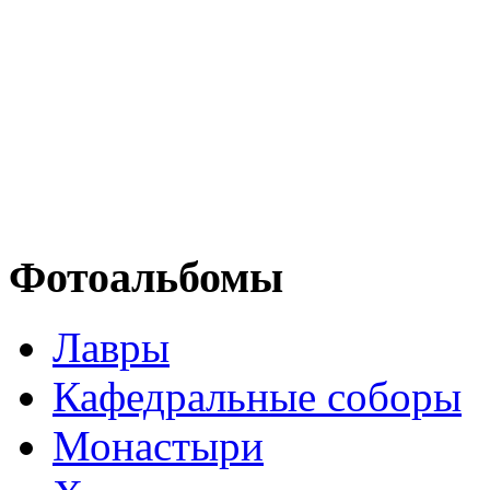
Фотоальбомы
Лавры
Кафедральные соборы
Монастыри