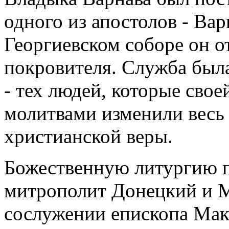
одного из апостолов - Вар
Георгиевском соборе он о
покровителя. Служба был
- тех людей, которые сво
молитвами изменили весь 
христианской веры.
Божественную литургию п
митрополит Донецкий и 
сослужении епископа Мак