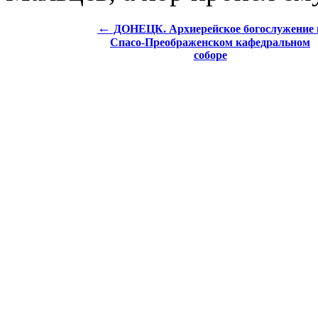
←
ДОНЕЦК. Архиерейское богослужение 
Спасо-Преображенском кафедральном
соборе