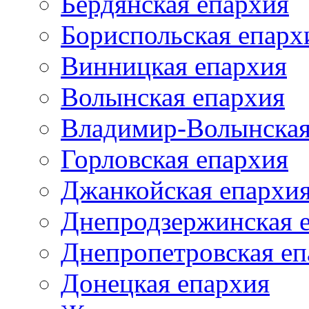
Бердянская епархия
Бориспольская епарх
Винницкая епархия
Волынская епархия
Владимир-Волынская
Горловская епархия
Джанкойская епархи
Днепродзержинская 
Днепропетровская еп
Донецкая епархия