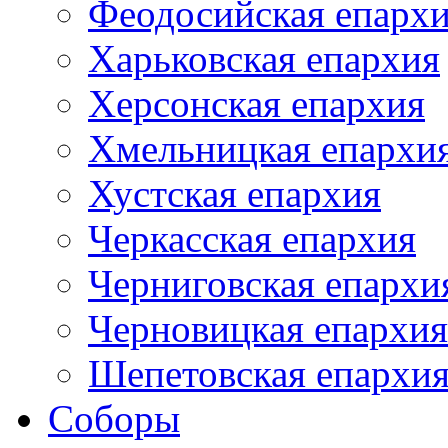
Феодосийская епарх
Харьковская епархия
Херсонская епархия
Хмельницкая епархи
Хустская епархия
Черкасская епархия
Черниговская епархи
Черновицкая епархия
Шепетовская епархи
Соборы