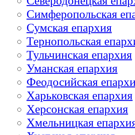
Северодонецкая епар
Симферопольская еп
Сумская епархия
Тернопольская епарх
Тульчинская епархия
Уманская епархия
Феодосийская епарх
Харьковская епархия
Херсонская епархия
Хмельницкая епархи