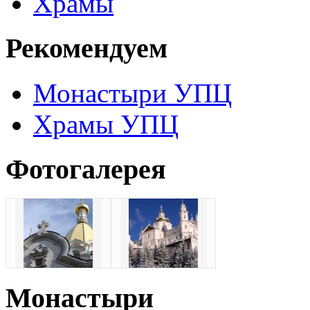
Храмы
Рекомендуем
Монастыри УПЦ
Храмы УПЦ
Фотогалерея
Монастыри