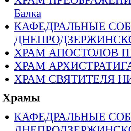
Балка
КАФЕДРАЛЬНЫЕ СО
ДНЕПРОДЗЕРЖИНСК
ХРАМ АПОСТОЛОВ П
ХРАМ АРХИСТРАТИГ
ХРАМ СВЯТИТЕЛЯ Н
Храмы
КАФЕДРАЛЬНЫЕ СО
ДНЕПРОДЗЕРЖИНСК