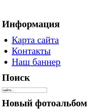
Информация
Карта сайта
Контакты
Наш баннер
Поиск
Новый фотоальбом