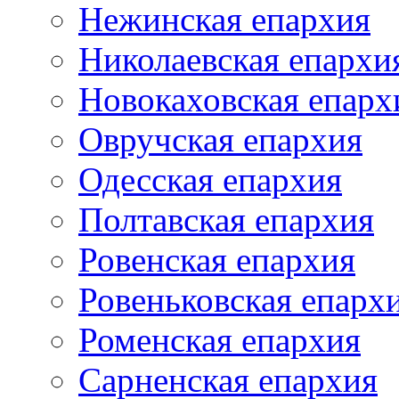
Нежинская епархия
Николаевская епархи
Новокаховская епарх
Овручская епархия
Одесская епархия
Полтавская епархия
Ровенская епархия
Ровеньковская епарх
Роменская епархия
Сарненская епархия