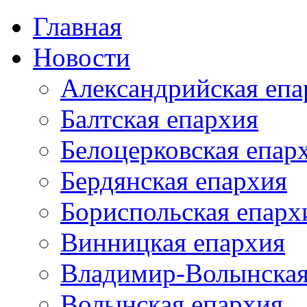
Главная
Новости
Александрийская епа
Балтская епархия
Белоцерковская епар
Бердянская епархия
Бориспольская епарх
Винницкая епархия
Владимир-Волынская
Волынская епархия