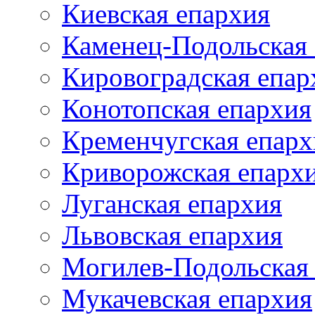
Киевская епархия
Каменец-Подольская
Кировоградская епар
Конотопская епархия
Кременчугская епарх
Криворожская епарх
Луганская епархия
Львовская епархия
Могилев-Подольская
Мукачевская епархия