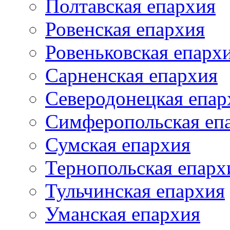
Полтавская епархия
Ровенская епархия
Ровеньковская епарх
Сарненская епархия
Северодонецкая епар
Симферопольская еп
Сумская епархия
Тернопольская епарх
Тульчинская епархия
Уманская епархия