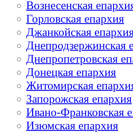
Вознесенская епархи
Горловская епархия
Джанкойская епархи
Днепродзержинская 
Днепропетровская еп
Донецкая епархия
Житомирская епархи
Запорожская епархия
Ивано-Франковская 
Изюмская епархия