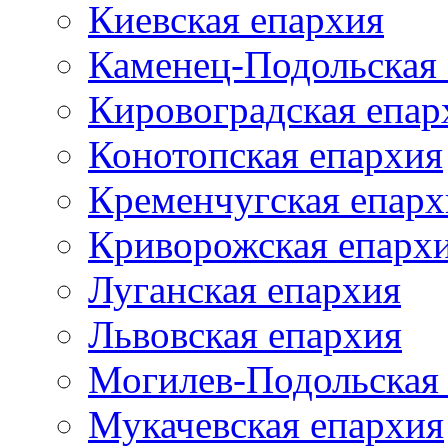
Киевская епархия
Каменец-Подольская
Кировоградская епар
Конотопская епархия
Кременчугская епарх
Криворожская епарх
Луганская епархия
Львовская епархия
Могилев-Подольская
Мукачевская епархия