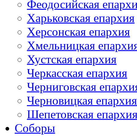
Феодосийская епарх
Харьковская епархия
Херсонская епархия
Хмельницкая епархи
Хустская епархия
Черкасская епархия
Черниговская епархи
Черновицкая епархия
Шепетовская епархи
Соборы