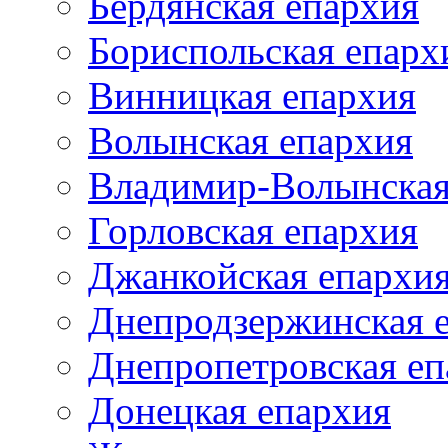
Бердянская епархия
Бориспольская епарх
Винницкая епархия
Волынская епархия
Владимир-Волынская
Горловская епархия
Джанкойская епархи
Днепродзержинская 
Днепропетровская еп
Донецкая епархия