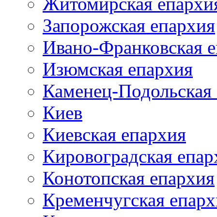
Житомирская епархи
Запорожская епархия
Ивано-Франковская 
Изюмская епархия
Каменец-Подольская
Киев
Киевская епархия
Кировоградская епар
Конотопская епархия
Кременчугская епарх