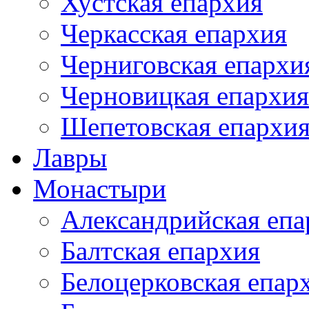
Хустская епархия
Черкасская епархия
Черниговская епархи
Черновицкая епархия
Шепетовская епархи
Лавры
Монастыри
Александрийская епа
Балтская епархия
Белоцерковская епар