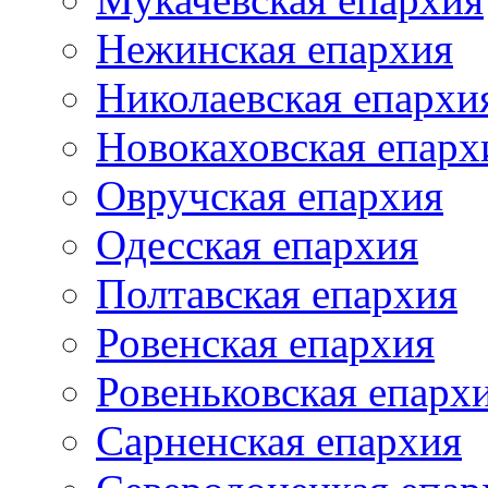
Нежинская епархия
Николаевская епархи
Новокаховская епарх
Овручская епархия
Одесская епархия
Полтавская епархия
Ровенская епархия
Ровеньковская епарх
Сарненская епархия