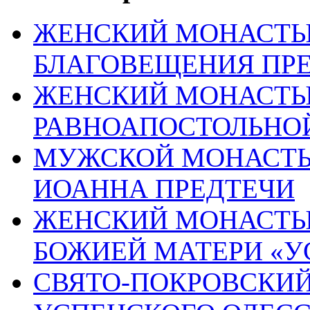
ЖЕНСКИЙ МОНАСТЫР
БЛАГОВЕЩЕНИЯ ПР
ЖЕНСКИЙ МОНАСТЫР
РАВНОАПОСТОЛЬНОЙ
МУЖСКОЙ МОНАСТЫР
ИОАННА ПРЕДТЕЧИ
ЖЕНСКИЙ МОНАСТЫР
БОЖИЕЙ МАТЕРИ «
СВЯТО-ПОКРОВСКИЙ