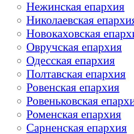
Нежинская епархия
Николаевская епархи
Новокаховская епарх
Овручская епархия
Одесская епархия
Полтавская епархия
Ровенская епархия
Ровеньковская епарх
Роменская епархия
Сарненская епархия