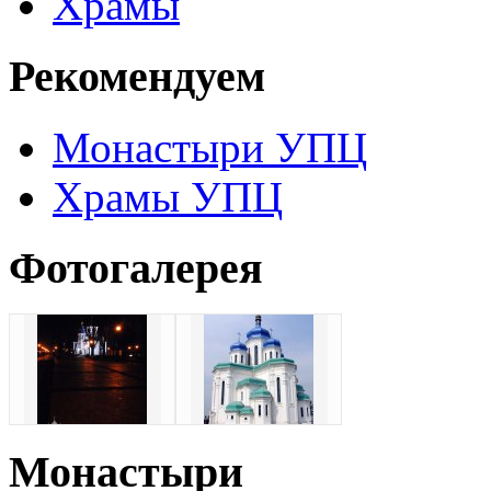
Храмы
Рекомендуем
Монастыри УПЦ
Храмы УПЦ
Фотогалерея
Монастыри