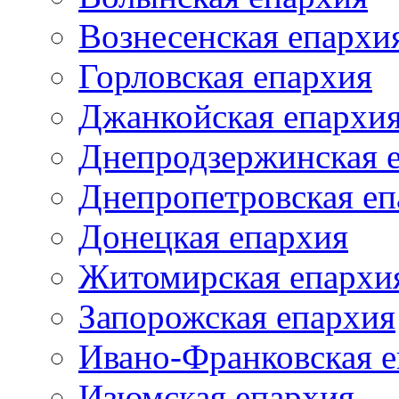
Вознесенская епархи
Горловская епархия
Джанкойская епархи
Днепродзержинская 
Днепропетровская еп
Донецкая епархия
Житомирская епархи
Запорожская епархия
Ивано-Франковская 
Изюмская епархия