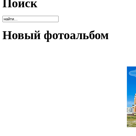
Поиск
Новый фотоальбом