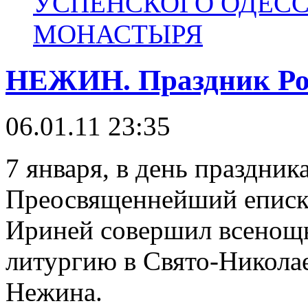
УСПЕНСКОГО ОДЕС
МОНАСТЫРЯ
НЕЖИН. Праздник Ро
06.01.11 23:35
7 января, в день праздник
Преосвященнейший еписк
Ириней совершил всенощ
литургию в Свято-Николае
Нежина.