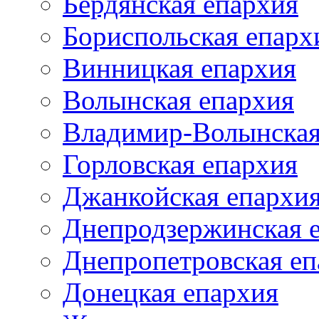
Бердянская епархия
Бориспольская епарх
Винницкая епархия
Волынская епархия
Владимир-Волынская
Горловская епархия
Джанкойская епархи
Днепродзержинская 
Днепропетровская еп
Донецкая епархия