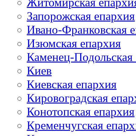
Житомирская епархи
Запорожская епархия
Ивано-Франковская 
Изюмская епархия
Каменец-Подольская
Киев
Киевская епархия
Кировоградская епар
Конотопская епархия
Кременчугская епарх