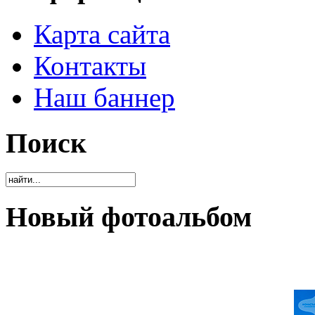
Карта сайта
Контакты
Наш баннер
Поиск
Новый фотоальбом