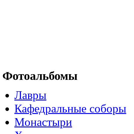
Фотоальбомы
Лавры
Кафедральные соборы
Монастыри