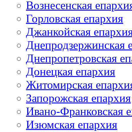
Вознесенская епархи
Горловская епархия
Джанкойская епархи
Днепродзержинская 
Днепропетровская еп
Донецкая епархия
Житомирская епархи
Запорожская епархия
Ивано-Франковская 
Изюмская епархия