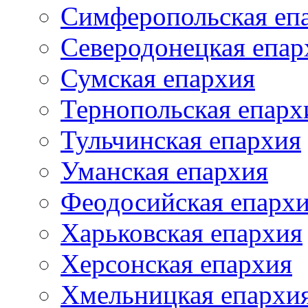
Симферопольская еп
Северодонецкая епар
Сумская епархия
Тернопольская епарх
Тульчинская епархия
Уманская епархия
Феодосийская епарх
Харьковская епархия
Херсонская епархия
Хмельницкая епархи