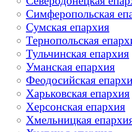
Северодонецкая епар
Симферопольская еп
Сумская епархия
Тернопольская епарх
Тульчинская епархия
Уманская епархия
Феодосийская епарх
Харьковская епархия
Херсонская епархия
Хмельницкая епархи