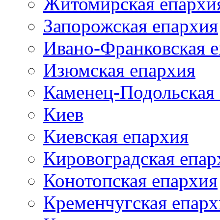
Житомирская епархи
Запорожская епархия
Ивано-Франковская 
Изюмская епархия
Каменец-Подольская
Киев
Киевская епархия
Кировоградская епар
Конотопская епархия
Кременчугская епарх