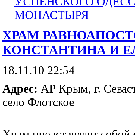
УСПЕНСКОГО ОДЕС
МОНАСТЫРЯ
ХРАМ РАВНОАПОС
КОНСТАНТИНА И 
18.11.10 22:54
Адрес:
АР Крым, г. Севас
село Флотское
Храм представляет собой