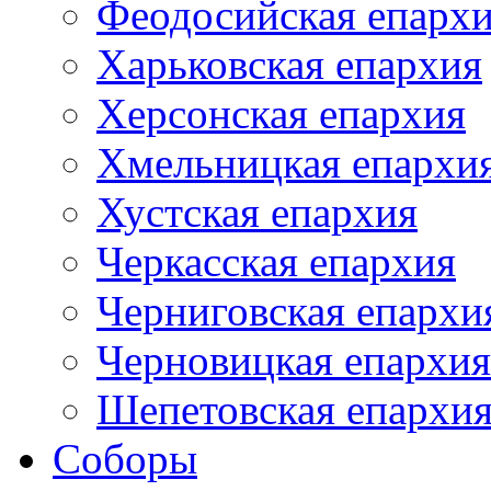
Феодосийская епарх
Харьковская епархия
Херсонская епархия
Хмельницкая епархи
Хустская епархия
Черкасская епархия
Черниговская епархи
Черновицкая епархия
Шепетовская епархи
Соборы