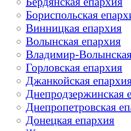
Бердянская епархия
Бориспольская епарх
Винницкая епархия
Волынская епархия
Владимир-Волынская
Горловская епархия
Джанкойская епархи
Днепродзержинская 
Днепропетровская еп
Донецкая епархия