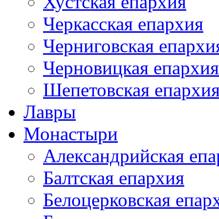
Хустская епархия
Черкасская епархия
Черниговская епархи
Черновицкая епархия
Шепетовская епархи
Лавры
Монастыри
Александрийская епа
Балтская епархия
Белоцерковская епар