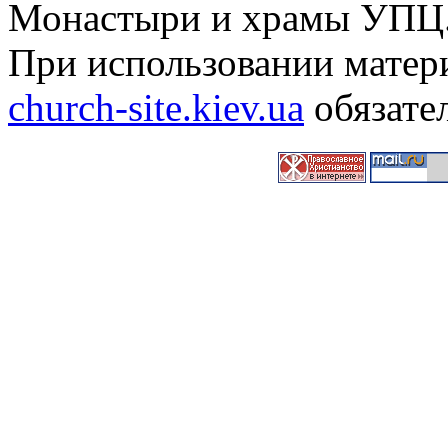
Монастыри и храмы УПЦ.
При использовании матери
church-site.kiev.ua
обязате