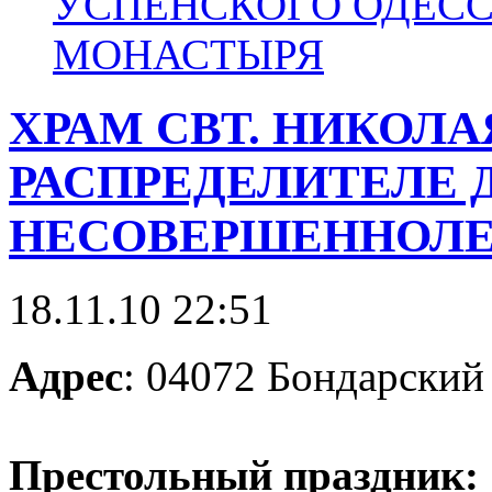
УСПЕНСКОГО ОДЕС
МОНАСТЫРЯ
ХРАМ СВТ. НИКОЛА
РАСПРЕДЕЛИТЕЛЕ 
НЕСОВЕРШЕННОЛЕ
18.11.10 22:51
Адрес
: 04072 Бондарский 
Престольный праздник: