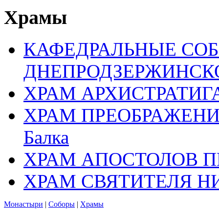
Храмы
КАФЕДРАЛЬНЫЕ СО
ДНЕПРОДЗЕРЖИНСК
ХРАМ АРХИСТРАТИГ
ХРАМ ПРЕОБРАЖЕНИЯ 
Балка
ХРАМ АПОСТОЛОВ П
ХРАМ СВЯТИТЕЛЯ Н
Монастыри
|
Соборы
|
Храмы