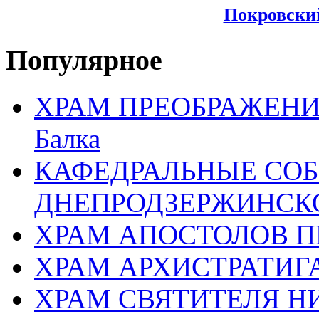
Покровски
Популярное
ХРАМ ПРЕОБРАЖЕНИЯ 
Балка
КАФЕДРАЛЬНЫЕ СО
ДНЕПРОДЗЕРЖИНСК
ХРАМ АПОСТОЛОВ П
ХРАМ АРХИСТРАТИГ
ХРАМ СВЯТИТЕЛЯ Н