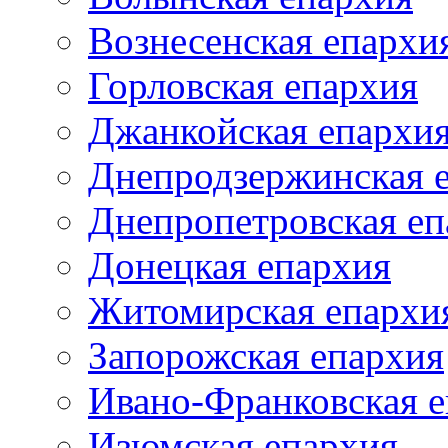
Вознесенская епархи
Горловская епархия
Джанкойская епархи
Днепродзержинская 
Днепропетровская еп
Донецкая епархия
Житомирская епархи
Запорожская епархия
Ивано-Франковская 
Изюмская епархия