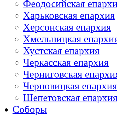
Феодосийская епарх
Харьковская епархия
Херсонская епархия
Хмельницкая епархи
Хустская епархия
Черкасская епархия
Черниговская епархи
Черновицкая епархия
Шепетовская епархи
Соборы