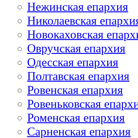
Нежинская епархия
Николаевская епархи
Новокаховская епарх
Овручская епархия
Одесская епархия
Полтавская епархия
Ровенская епархия
Ровеньковская епарх
Роменская епархия
Сарненская епархия