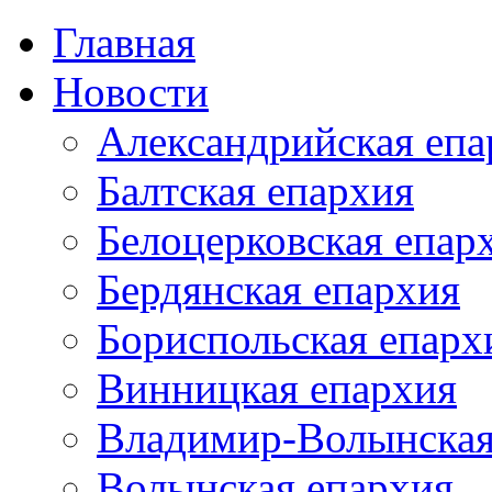
Главная
Новости
Александрийская епа
Балтская епархия
Белоцерковская епар
Бердянская епархия
Бориспольская епарх
Винницкая епархия
Владимир-Волынская
Волынская епархия