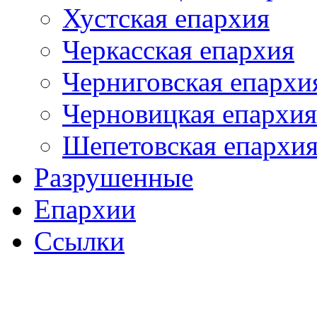
Хустская епархия
Черкасская епархия
Черниговская епархи
Черновицкая епархия
Шепетовская епархи
Разрушенные
Епархии
Ссылки