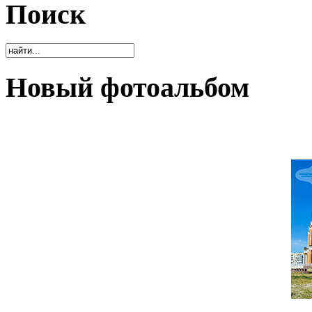
Поиск
Новый фотоальбом