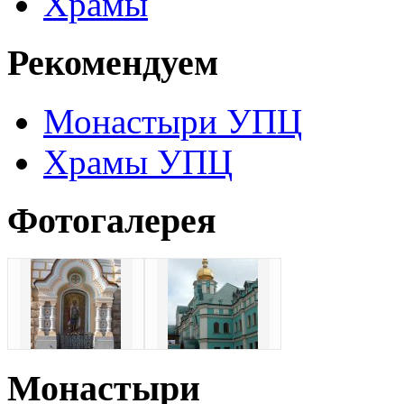
Храмы
Рекомендуем
Монастыри УПЦ
Храмы УПЦ
Фотогалерея
Монастыри