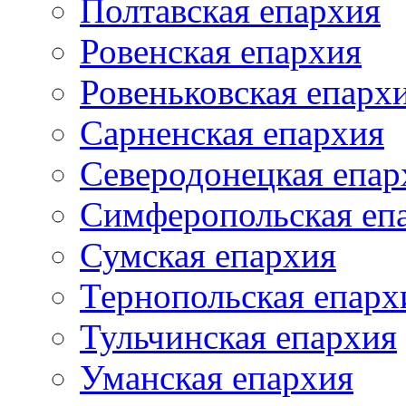
Полтавская епархия
Ровенская епархия
Ровеньковская епарх
Сарненская епархия
Северодонецкая епар
Симферопольская еп
Сумская епархия
Тернопольская епарх
Тульчинская епархия
Уманская епархия