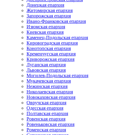
Донецкая епархия
Житомирская епархия
Запорожская епархия
Ивано-Франковская епархия
Изюмская епархия
Киевская епархия
Каменец-Подольская епархия
Кировоградская епархия
Конотопская епархия
Кременчугская епархия
Криворожская епархия
Луганская епархия
Львовская епархия
Могилев-Подольская епархия
Мукачевская епархия
Нежинская епархия
Николаевская епархия
Новокаховская епархия
Овручская епархия
Одесская епархия
Полтавская епархия
Ровенская епархия
Ровеньковская епархия
Роменская епархия