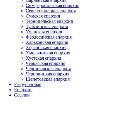
Сарненская епархия
Симферопольская епархия
Северодонецкая епархия
Сумская епархия
Тернопольская епархия
Тульчинская епархия
Уманская епархия
Феодосийская епархия
Харьковская епархия
Херсонская епархия
Хмельницкая епархия
Хустская епархия
Черкасская епархия
Черниговская епархия
Черновицкая епархия
Шепетовская епархия
Разрушенные
Епархии
Ссылки