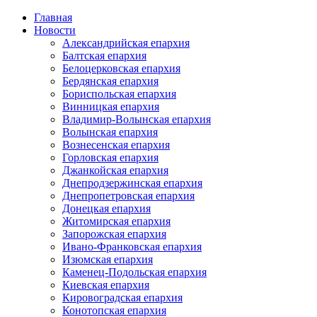
Главная
Новости
Александрийская епархия
Балтская епархия
Белоцерковская епархия
Бердянская епархия
Бориспольская епархия
Винницкая епархия
Владимир-Волынская епархия
Волынская епархия
Вознесенская епархия
Горловская епархия
Джанкойская епархия
Днепродзержинская епархия
Днепропетровская епархия
Донецкая епархия
Житомирская епархия
Запорожская епархия
Ивано-Франковская епархия
Изюмская епархия
Каменец-Подольская епархия
Киевская епархия
Кировоградская епархия
Конотопская епархия