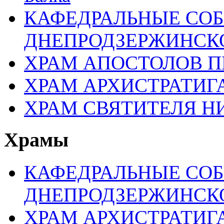
КАФЕДРАЛЬНЫЕ СО
ДНЕПРОДЗЕРЖИНСК
ХРАМ АПОСТОЛОВ П
ХРАМ АРХИСТРАТИГ
ХРАМ СВЯТИТЕЛЯ Н
Храмы
КАФЕДРАЛЬНЫЕ СО
ДНЕПРОДЗЕРЖИНСК
ХРАМ АРХИСТРАТИГ