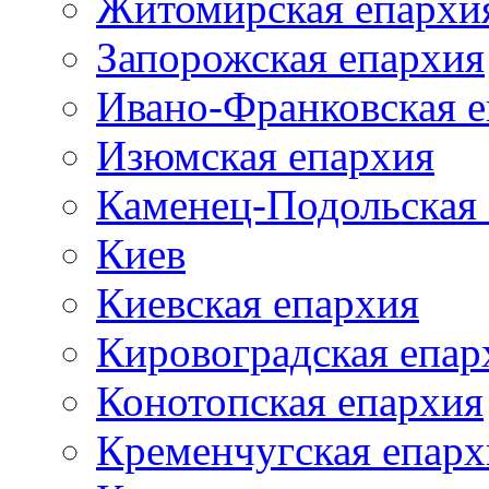
Житомирская епархи
Запорожская епархия
Ивано-Франковская 
Изюмская епархия
Каменец-Подольская
Киев
Киевская епархия
Кировоградская епар
Конотопская епархия
Кременчугская епарх