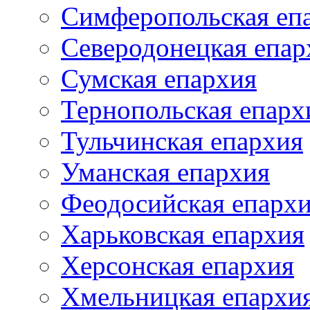
Симферопольская еп
Северодонецкая епар
Сумская епархия
Тернопольская епарх
Тульчинская епархия
Уманская епархия
Феодосийская епарх
Харьковская епархия
Херсонская епархия
Хмельницкая епархи