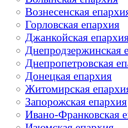
Вознесенская епархи
Горловская епархия
Джанкойская епархи
Днепродзержинская 
Днепропетровская еп
Донецкая епархия
Житомирская епархи
Запорожская епархия
Ивано-Франковская 
Изюмская епархия