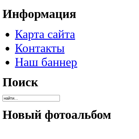
Информация
Карта сайта
Контакты
Наш баннер
Поиск
Новый фотоальбом