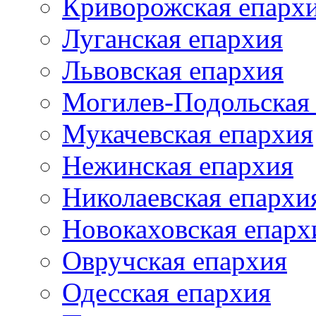
Криворожская епарх
Луганская епархия
Львовская епархия
Могилев-Подольская
Мукачевская епархия
Нежинская епархия
Николаевская епархи
Новокаховская епарх
Овручская епархия
Одесская епархия