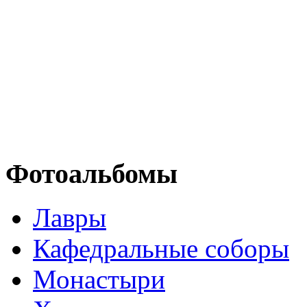
Фотоальбомы
Лавры
Кафедральные соборы
Монастыри