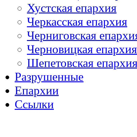
Хустская епархия
Черкасская епархия
Черниговская епархи
Черновицкая епархия
Шепетовская епархи
Разрушенные
Епархии
Ссылки