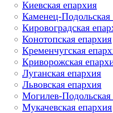
Киевская епархия
Каменец-Подольская
Кировоградская епар
Конотопская епархия
Кременчугская епарх
Криворожская епарх
Луганская епархия
Львовская епархия
Могилев-Подольская
Мукачевская епархия