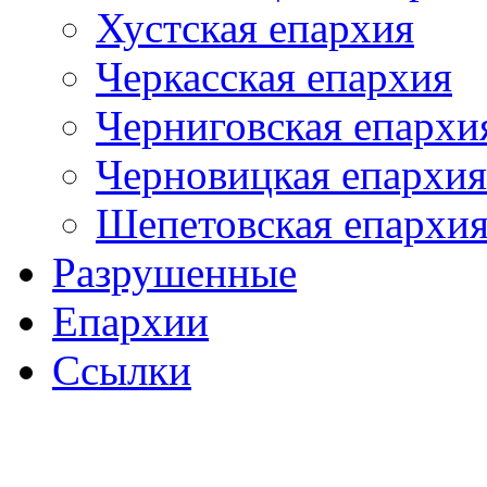
Хустская епархия
Черкасская епархия
Черниговская епархи
Черновицкая епархия
Шепетовская епархи
Разрушенные
Епархии
Ссылки