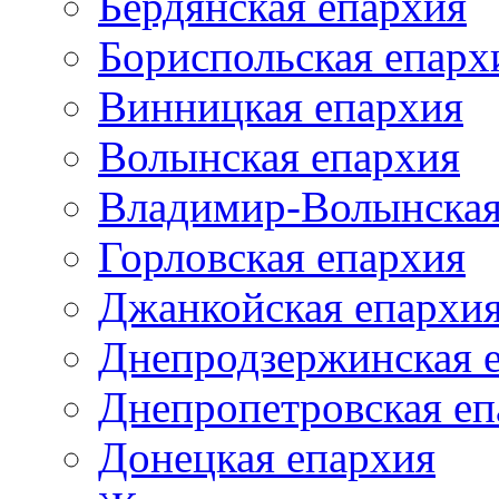
Бердянская епархия
Бориспольская епарх
Винницкая епархия
Волынская епархия
Владимир-Волынская
Горловская епархия
Джанкойская епархи
Днепродзержинская 
Днепропетровская еп
Донецкая епархия