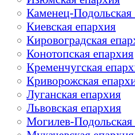
Каменец-Подольская
Киевская епархия
Кировоградская епар
Конотопская епархия
Кременчугская епарх
Криворожская епарх
Луганская епархия
Львовская епархия
Могилев-Подольская
Мукачевская епархия