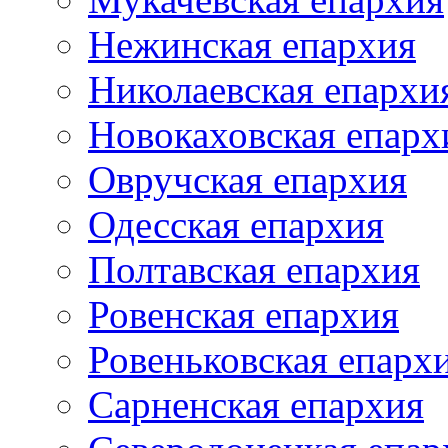
Нежинская епархия
Николаевская епархи
Новокаховская епарх
Овручская епархия
Одесская епархия
Полтавская епархия
Ровенская епархия
Ровеньковская епарх
Сарненская епархия