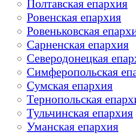
Полтавская епархия
Ровенская епархия
Ровеньковская епарх
Сарненская епархия
Северодонецкая епар
Симферопольская еп
Сумская епархия
Тернопольская епарх
Тульчинская епархия
Уманская епархия