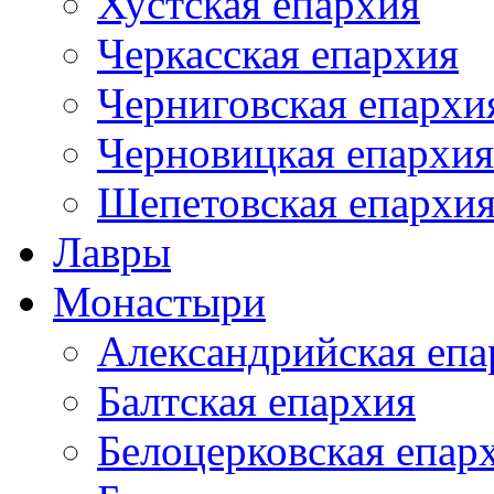
Хустская епархия
Черкасская епархия
Черниговская епархи
Черновицкая епархия
Шепетовская епархи
Лавры
Монастыри
Александрийская епа
Балтская епархия
Белоцерковская епар