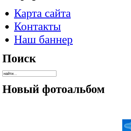
Карта сайта
Контакты
Наш баннер
Поиск
Новый фотоальбом