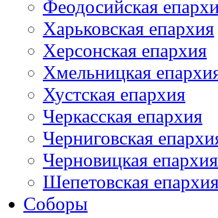
Феодосийская епарх
Харьковская епархия
Херсонская епархия
Хмельницкая епархи
Хустская епархия
Черкасская епархия
Черниговская епархи
Черновицкая епархия
Шепетовская епархи
Соборы