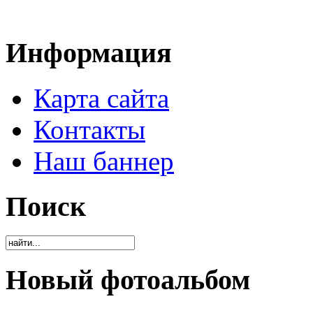
Информация
Карта сайта
Контакты
Наш баннер
Поиск
Новый фотоальбом