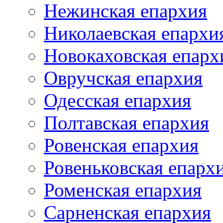
Нежинская епархия
Николаевская епархи
Новокаховская епарх
Овручская епархия
Одесская епархия
Полтавская епархия
Ровенская епархия
Ровеньковская епарх
Роменская епархия
Сарненская епархия