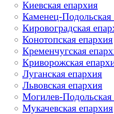
Киевская епархия
Каменец-Подольская
Кировоградская епар
Конотопская епархия
Кременчугская епарх
Криворожская епарх
Луганская епархия
Львовская епархия
Могилев-Подольская
Мукачевская епархия