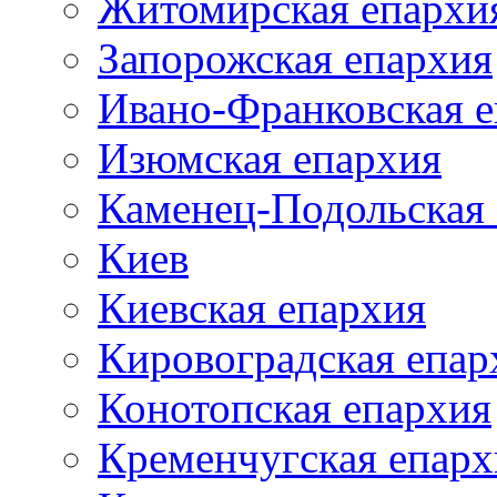
Житомирская епархи
Запорожская епархия
Ивано-Франковская 
Изюмская епархия
Каменец-Подольская
Киев
Киевская епархия
Кировоградская епар
Конотопская епархия
Кременчугская епарх