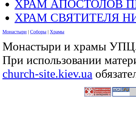
ХРАМ АПОСТОЛОВ П
ХРАМ СВЯТИТЕЛЯ Н
Монастыри
|
Соборы
|
Храмы
Монастыри и храмы УПЦ.
При использовании матери
church-site.kiev.ua
обязате