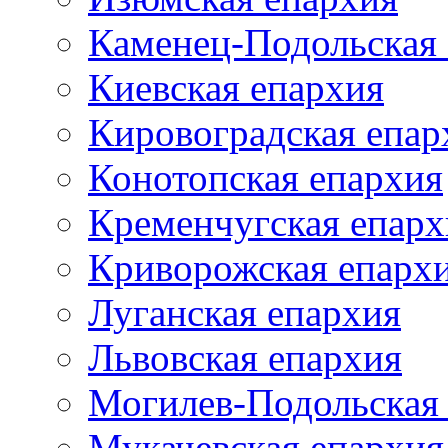
Каменец-Подольская
Киевская епархия
Кировоградская епар
Конотопская епархия
Кременчугская епарх
Криворожская епарх
Луганская епархия
Львовская епархия
Могилев-Подольская
Мукачевская епархия