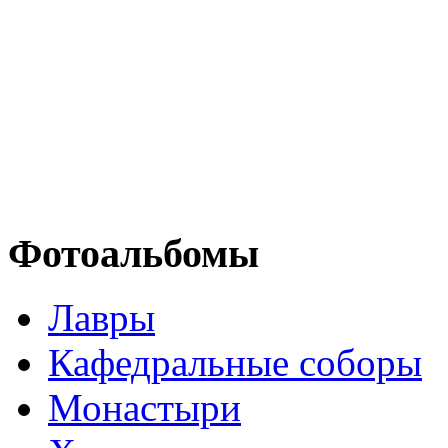
Фотоальбомы
Лавры
Кафедральные соборы
Монастыри