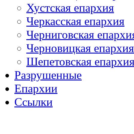
Хустская епархия
Черкасская епархия
Черниговская епархи
Черновицкая епархия
Шепетовская епархи
Разрушенные
Епархии
Ссылки