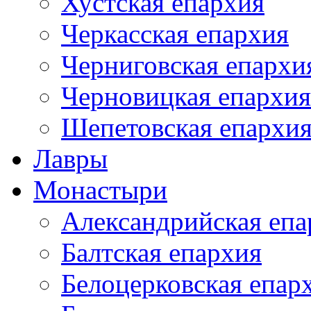
Хустская епархия
Черкасская епархия
Черниговская епархи
Черновицкая епархия
Шепетовская епархи
Лавры
Монастыри
Александрийская епа
Балтская епархия
Белоцерковская епар