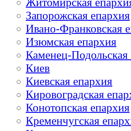
Житомирская епархи
Запорожская епархия
Ивано-Франковская 
Изюмская епархия
Каменец-Подольская
Киев
Киевская епархия
Кировоградская епар
Конотопская епархия
Кременчугская епарх