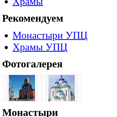
Храмы
Рекомендуем
Монастыри УПЦ
Храмы УПЦ
Фотогалерея
Монастыри