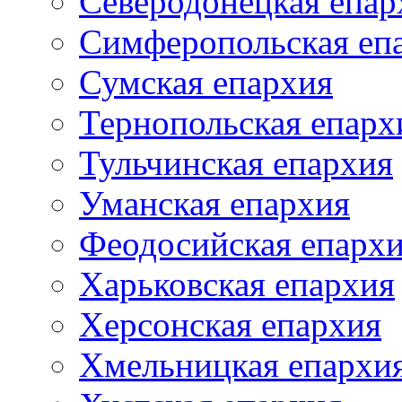
Северодонецкая епар
Симферопольская еп
Сумская епархия
Тернопольская епарх
Тульчинская епархия
Уманская епархия
Феодосийская епарх
Харьковская епархия
Херсонская епархия
Хмельницкая епархи