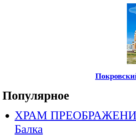
Покровски
Популярное
ХРАМ ПРЕОБРАЖЕНИЯ 
Балка