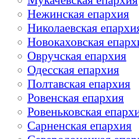
Нежинская епархия
Николаевская епархи
Новокаховская епарх
Овручская епархия
Одесская епархия
Полтавская епархия
Ровенская епархия
Ровеньковская епарх
Сарненская епархия