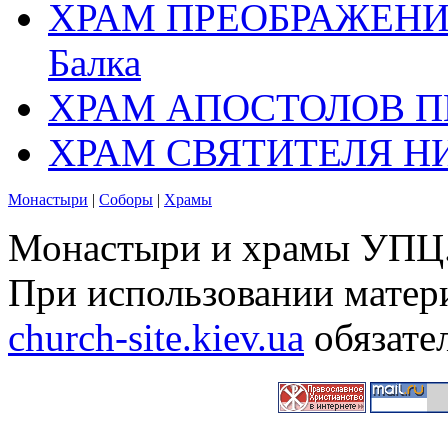
ХРАМ ПРЕОБРАЖЕНИЯ 
Балка
ХРАМ АПОСТОЛОВ П
ХРАМ СВЯТИТЕЛЯ Н
Монастыри
|
Соборы
|
Храмы
Монастыри и храмы УПЦ.
При использовании матери
church-site.kiev.ua
обязате