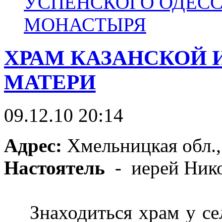
УСПЕНСКОГО ОДЕС
МОНАСТЫРЯ
ХРАМ КАЗАНСКОЙ
МАТЕРИ
09.12.10 20:14
Адрес:
Хмельницкая обл., 
Настоятель
- иерей 
Знаходиться храм у селі