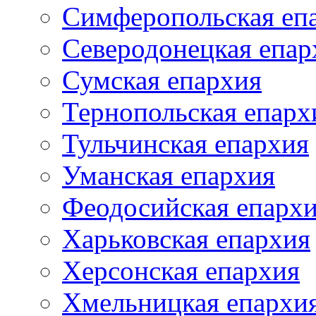
Симферопольская еп
Северодонецкая епар
Сумская епархия
Тернопольская епарх
Тульчинская епархия
Уманская епархия
Феодосийская епарх
Харьковская епархия
Херсонская епархия
Хмельницкая епархи