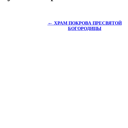
←
ХРАМ ПОКРОВА ПРЕСВЯТОЙ
БОГОРОДИЦЫ