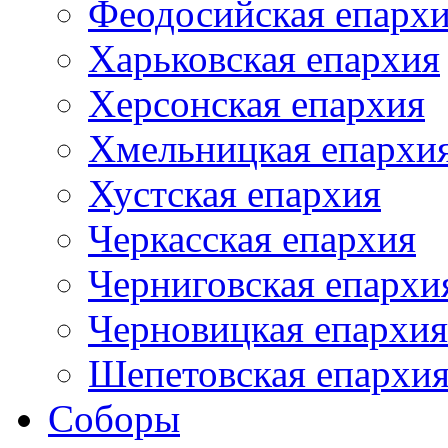
Феодосийская епарх
Харьковская епархия
Херсонская епархия
Хмельницкая епархи
Хустская епархия
Черкасская епархия
Черниговская епархи
Черновицкая епархия
Шепетовская епархи
Соборы