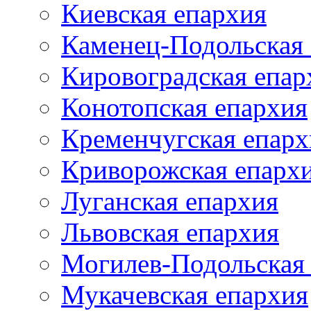
Киевская епархия
Каменец-Подольская
Кировоградская епар
Конотопская епархия
Кременчугская епарх
Криворожская епарх
Луганская епархия
Львовская епархия
Могилев-Подольская
Мукачевская епархия