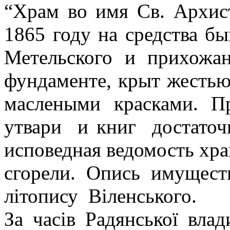
“Храм во имя Св. Архис
1865 году на средства б
Метельского и прихожа
фундаменте, крыт жесть
маслеными красками. П
утвари и книг достаточ
исповедная ведомость хран
сгорели. Опись имущест
літопису Віленського.
За часів Радянської вла