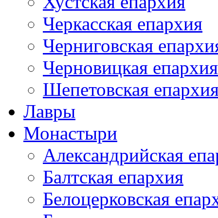
Хустская епархия
Черкасская епархия
Черниговская епархи
Черновицкая епархия
Шепетовская епархи
Лавры
Монастыри
Александрийская епа
Балтская епархия
Белоцерковская епар