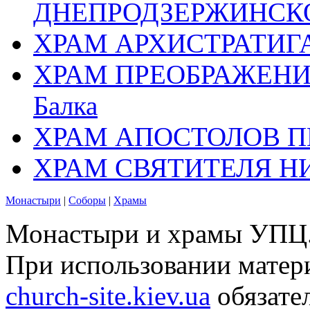
ДНЕПРОДЗЕРЖИНСК
ХРАМ АРХИСТРАТИГ
ХРАМ ПРЕОБРАЖЕНИЯ 
Балка
ХРАМ АПОСТОЛОВ П
ХРАМ СВЯТИТЕЛЯ Н
Монастыри
|
Соборы
|
Храмы
Монастыри и храмы УПЦ.
При использовании матери
church-site.kiev.ua
обязате