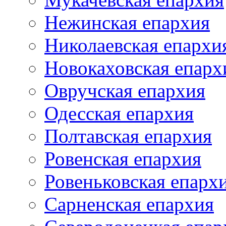
Нежинская епархия
Николаевская епархи
Новокаховская епарх
Овручская епархия
Одесская епархия
Полтавская епархия
Ровенская епархия
Ровеньковская епарх
Сарненская епархия