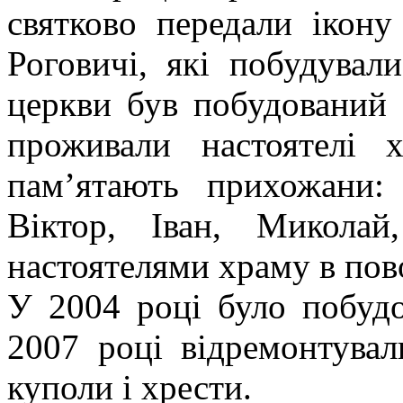
святково передали ікон
Роговичі, які побудувал
церкви був побудований 
проживали настоятелі 
пам’ятають прихожани: 
Віктор, Іван, Микола
настоятелями храму в пов
У 2004 році було побуд
2007 році відремонтувал
куполи і хрести.