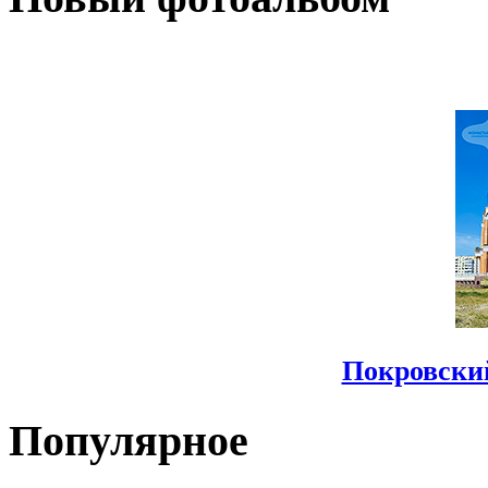
Покровски
Популярное